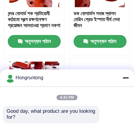
বন্দর বোলার্ড শক প্রতিরোধী
ডক বোলাার্ডস সহজ স্থাপন
আমাদের সম্পর্কে
কাঠামো স্বল্প রক্ষণাবেক্ষণ
মেরিন গ্রেড ইস্পাত দীর্ঘ সেবা
প্রয়োজন আবহাওয়া প্রমাণ নকশা
জীবন
কারখানা ভ্রমণ
অনুসন্ধান পাঠান
অনুসন্ধান পাঠান
গুণমান নিয়ন্ত্রণ
উদ্ধৃতির জন্য আবেদন
Hongruntong
ডক রাবার ফেন্ডার
6:41 PM
Good day, what product are you looking 
ইয়োকোহামা রাবার ফেন্ডার
for?
নোঙর করার খুঁটি ভারী দায়িত্ব
Wharf Bollards
টেকসই জারা প্রতিরোধী উচ্চ
Extreme Durability
লোড ক্ষমতা
Corrosion Proof ভারী
বায়ুসংক্রান্ত রাবার ফেন্ডার