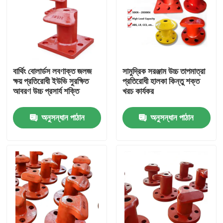
বার্থিং বোলার্ডস লবণাক্ত জলজ
সামুদ্রিক সরঞ্জাম উচ্চ তাপমাত্রা
ক্ষয় প্রতিরোধী ইউভি সুরক্ষিত
প্রতিরোধী হালকা কিন্তু শক্ত
আবরণ উচ্চ প্রসার্য শক্তি
খরচ কার্যকর
অনুসন্ধান পাঠান
অনুসন্ধান পাঠান
বাড়ি
পণ্য
ভিডিও