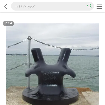
2
/
4