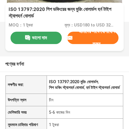
ISO 13797:2020 শিপ ডকিংয়ের জন্য মুরিং বোলার্ডস হর্ন টাইপ
স্ট্যাগহর্ন বোলার্ড
MOQ：1 টুকরা
মূল্য：USD180 to USD 3200 One Piece
আমাদের সাথে যোগাযোগ
ভালো দাম
করুন
পণ্যের বর্ণনা
ISO 13797:2020 মুরিং বোলার্ডস
,
লক্ষণীয় করা:
শিপ ডকিং স্ট্যাগহর্ন বোলার্ড
,
হর্ন টাইপ স্ট্যাগহর্ন বোলার্ড
উৎপত্তি স্থল
চীন
ডেলিভারি সময়
5-6 কাজের দিন
ন্যূনতম চাহিদার পরিমাণ
1 টুকরা