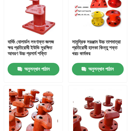
বার্থিং বোলার্ডস লবণাক্ত জলজ
সামুদ্রিক সরঞ্জাম উচ্চ তাপমাত্রা
ক্ষয় প্রতিরোধী ইউভি সুরক্ষিত
প্রতিরোধী হালকা কিন্তু শক্ত
আবরণ উচ্চ প্রসার্য শক্তি
খরচ কার্যকর
অনুসন্ধান পাঠান
অনুসন্ধান পাঠান
বাড়ি
পণ্য
ভিডিও