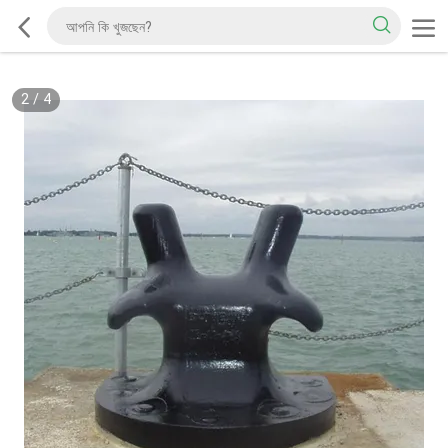
2
/
4