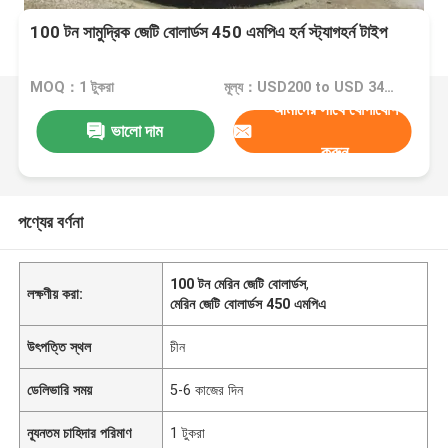
100 টন সামুদ্রিক জেটি বোলার্ডস 450 এমপিএ হর্ন স্ট্যাগহর্ন টাইপ
MOQ：1 টুকরা
মূল্য：USD200 to USD 3400 One Piece
আমাদের সাথে যোগাযোগ
ভালো দাম
করুন
পণ্যের বর্ণনা
100 টন মেরিন জেটি বোলার্ডস
,
লক্ষণীয় করা:
মেরিন জেটি বোলার্ডস 450 এমপিএ
উৎপত্তি স্থল
চীন
ডেলিভারি সময়
5-6 কাজের দিন
ন্যূনতম চাহিদার পরিমাণ
1 টুকরা