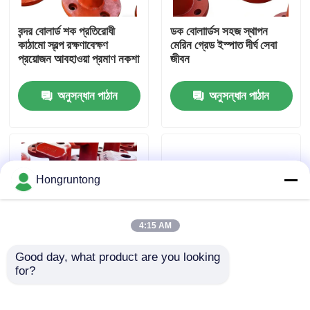
বন্দর বোলার্ড শক প্রতিরোধী
ডক বোলাার্ডস সহজ স্থাপন
আমাদের সম্পর্কে
কাঠামো স্বল্প রক্ষণাবেক্ষণ
মেরিন গ্রেড ইস্পাত দীর্ঘ সেবা
প্রয়োজন আবহাওয়া প্রমাণ নকশা
জীবন
কারখানা ভ্রমণ
অনুসন্ধান পাঠান
অনুসন্ধান পাঠান
গুণমান নিয়ন্ত্রণ
উদ্ধৃতির জন্য আবেদন
Hongruntong
ডক রাবার ফেন্ডার
4:15 AM
Good day, what product are you looking 
ইয়োকোহামা রাবার ফেন্ডার
for?
নোঙর করার খুঁটি ভারী দায়িত্ব
Wharf Bollards
টেকসই জারা প্রতিরোধী উচ্চ
Extreme Durability
লোড ক্ষমতা
Corrosion Proof ভারী
বায়ুসংক্রান্ত রাবার ফেন্ডার