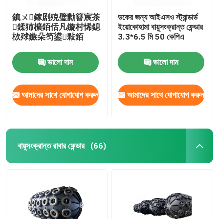
鎮ㄨ鎵剧殑璧勬簮宸茶
ডকের জন্য আইএসও স্ট্যান্ডার্ড
鍒犻櫎銆佸凡鏇村悕鎴
ইয়োকোহামা বায়ুসংক্রান্ত ফেন্ডার
栨殏鏃朵笉鍙敤銆
3.3*6.5 মি 50 কেপিএ
ভালো দাম
ভালো দাম
আমাদের সাথে যোগাযোগ করুন
আমাদের সাথে যোগাযোগ করুন
বায়ুসংক্রান্ত রাবার ফেন্ডার
(66)