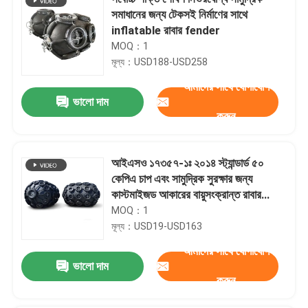
সমাধানের জন্য টেকসই নির্মাণের সাথে
inflatable রাবার fender
MOQ：1
মূল্য：USD188-USD258
আমাদের সাথে যোগাযোগ
ভালো দাম
করুন
আইএসও ১৭৩৫৭-১ঃ ২০১৪ স্ট্যান্ডার্ড ৫০
কেপিএ চাপ এবং সামুদ্রিক সুরক্ষার জন্য
কাস্টমাইজড আকারের বায়ুসংক্রান্ত রাবার
ফেন্ডার
MOQ：1
মূল্য：USD19-USD163
আমাদের সাথে যোগাযোগ
ভালো দাম
করুন