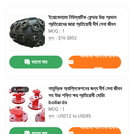
ইয়োকোহামা নিউম্যাটিক ফেন্ডার উচ্চ প্রভাব
প্রতিরোধের জারা প্রতিরোধী দীর্ঘ সেবা জীবন
MOQ：1
মূল্য：$16-$852
আমাদের সাথে যোগাযোগ
ভালো দাম
করুন
সামুদ্রিক অ্যাপ্লিকেশনের জন্য দীর্ঘ সেবা জীবন
বাড়ি
সহ উচ্চ শক্তি ক্ষয় প্রতিরোধী মোরিং
bollards
MOQ：1
পণ্য
মূল্য：USD12 to USD85
আমাদের সাথে যোগাযোগ
ভিডিও
ভালো দাম