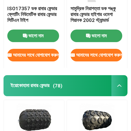
ISO17357 ডক রাবার ফেন্ডার
সামুদ্রিক নিরাপত্তা ডক শঙ্কু
রোলার ফেন্ডার
ফ্লোটিং নিউমেটিক রাবার ফেন্ডার
রাবার ফেন্ডার হাইপার ওমেগা
সিটিএন টাইপ
পিয়ানক 2002 স্ট্যান্ডার্ড
সাবমেরিন ফেন্ডার
ভালো দাম
ভালো দাম
ফ্লোটিং ফোম ফেন্ডার
আমাদের সাথে যোগাযোগ করুন
আমাদের সাথে যোগাযোগ করুন
এসটিএস হোস
ইয়োকোহামা রাবার ফেন্ডার
(78)
মুরিং বোলার্ডস