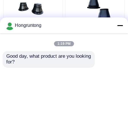
Hongruntong
600 এইচ শঙ্কু ইমপ্যাক্ট ফেন্ডার
1100h শঙ্কু টাইপ সামুদ্রিক
হালকা ওজন টেকসই রাবার সহজ
ফেন্ডার প্রশস্ত যোগাযোগ মুখ
ইনস্টলেশন
শক্তি দক্ষ ক্ষয় প্রতিরোধী
1:19 PM
ভালো দাম
ভালো দাম
Good day, what product are you looking 
for?
আমাদের সাথে যোগাযোগ করুন
আমাদের সাথে যোগাযোগ করুন
আরো দেখুন
বাড়ি
আমাদের সম্পর্কে
আমাদের সাথে যোগাযোগ করুন
Desktop Site
সাইট ম্যাপ
Privacy Policy