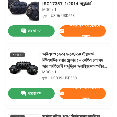
ISO17357-1:2014 স্ট্যান্ডার্ড
MOQ：1
মূল্য：USD6-USD663
আমাদের সাথে যোগাযোগ
ভালো দাম
করুন
আইএসও ১৭৩৫৭-১ঃ২০১৪ স্ট্যান্ডার্ড
নিউম্যাটিক রাবার ফেন্ডার ৫০ কেপিএ চাপ সহ
জারা প্রতিরোধী সামুদ্রিক অ্যাপ্লিকেশনগুলির
জন্য
MOQ：1
মূল্য：USD39-USD663
আমাদের সাথে যোগাযোগ
ভালো দাম
করুন
সর্বোচ্চ শক্তি শোষণ নির্ভরযোগ্য সামুদ্রিক