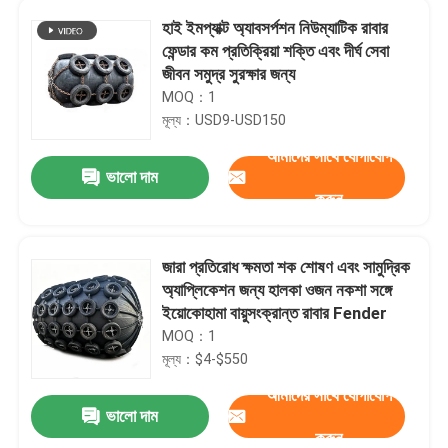
হাই ইমপ্যাক্ট অ্যাবসর্পশন নিউম্যাটিক রাবার
ফেন্ডার কম প্রতিক্রিয়া শক্তি এবং দীর্ঘ সেবা
জীবন সমুদ্র সুরক্ষার জন্য
MOQ：1
মূল্য：USD9-USD150
আমাদের সাথে যোগাযোগ
ভালো দাম
করুন
জারা প্রতিরোধ ক্ষমতা শক শোষণ এবং সামুদ্রিক
অ্যাপ্লিকেশন জন্য হালকা ওজন নকশা সঙ্গে
ইয়োকোহামা বায়ুসংক্রান্ত রাবার Fender
MOQ：1
মূল্য：$4-$550
আমাদের সাথে যোগাযোগ
ভালো দাম
করুন