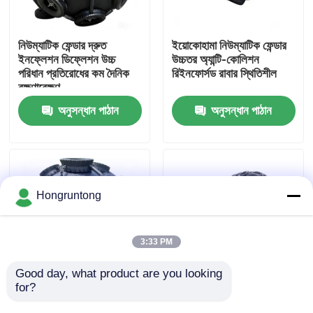
আমাদের সম্পর্কে
নিউম্যাটিক ফেন্ডার দ্রুত
ইয়োকোহামা নিউম্যাটিক ফেন্ডার
ইনফ্লেশন ডিফ্লেশন উচ্চ
উচ্চতর অ্যান্টি-কোলিশন
পরিধান প্রতিরোধের কম দৈনিক
রিইনফোর্সড রাবার স্থিতিশীল
কারখানা ভ্রমণ
রক্ষণাবেক্ষণ
অনুসন্ধান পাঠান
অনুসন্ধান পাঠান
গুণমান নিয়ন্ত্রণ
উদ্ধৃতির জন্য আবেদন
Hongruntong
ডক রাবার ফেন্ডার
3:33 PM
ইয়োকোহামা রাবার ফেন্ডার
Good day, what product are you looking 
for?
উচ্চ প্রভাব শোষণ চমৎকার
Pneumatic Rubber
সমুদ্র জল প্রতিরোধের হালকা
Fender Lightweight
বায়ুসংক্রান্ত রাবার ফেন্ডার