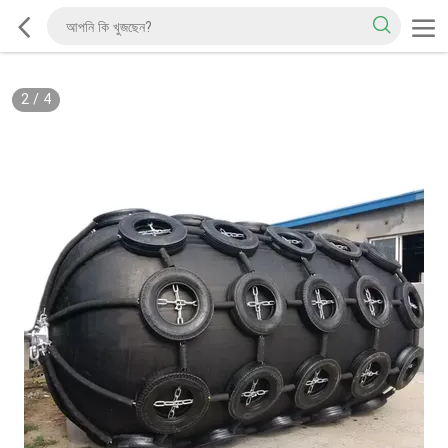
2
/
4