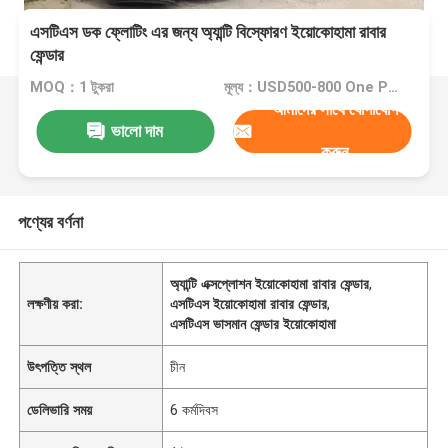
এসটিএস ডক ফ্লোটিং এর জন্য অ্যান্টি বিস্ফোরণ ইয়োকোহামা রাবার
ফেন্ডার
MOQ：1 টুকরা
মূল্য：USD500-800 One Piece
আমাদের সাথে যোগাযোগ
ভালো দাম
করুন
পণ্যের বর্ণনা
অ্যান্টি এক্সপ্লোশন ইয়োকোহামা রাবার ফেন্ডার
,
লক্ষণীয় করা:
এসটিএস ইয়োকোহামা রাবার ফেন্ডার
,
এসটিএস ভাসমান ফেন্ডার ইয়োকোহামা
উৎপত্তি স্থল
চীন
ডেলিভারি সময়
6 কর্মদিবস