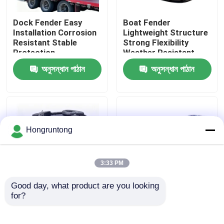
Dock Fender Easy
Boat Fender
আমাদের সম্পর্কে
Installation Corrosion
Lightweight Structure
Resistant Stable
Strong Flexibility
Protection
Weather Resistant
কারখানা ভ্রমণ
অনুসন্ধান পাঠান
অনুসন্ধান পাঠান
গুণমান নিয়ন্ত্রণ
উদ্ধৃতির জন্য আবেদন
Hongruntong
ডক রাবার ফেন্ডার
3:33 PM
Good day, what product are you looking 
ইয়োকোহামা রাবার ফেন্ডার
for?
Yokohama Rubber
0.8 মি কমপ্যাক্ট ইয়োকোহামা
Fender High Energy
নিউম্যাটিক ফেন্ডার হালকা ওজন
Absorption Reliable
উচ্চ চাপ সহনশীলতা সহজ
বায়ুসংক্রান্ত রাবার ফেন্ডার