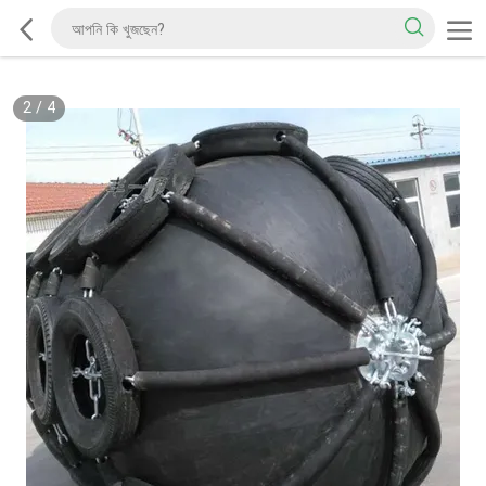
2
/
4