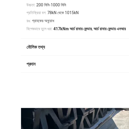
উচ্চতা:
200 মিমি-1000 মিমি
প্রতিক্রিয়া বল:
78kN থেকে 1015kN
রঙ:
গ্রাহকের অনুরোধ
,
বিশেষভাবে তুলে ধরা:
417kNm আর্চ রাবার ফেন্ডার
আর্চ রাবার ফেন্ডার এনআর
মৌলিক তথ্য
প্রদান