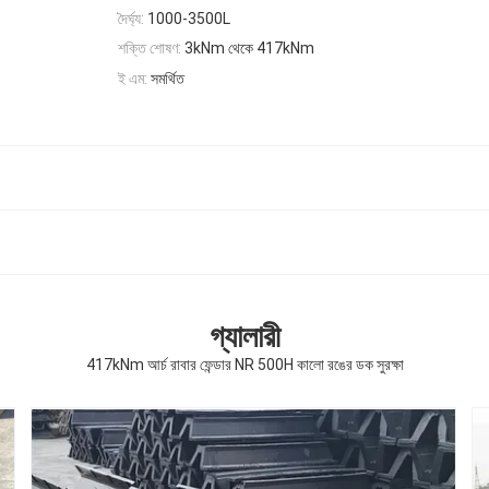
দৈর্ঘ্য:
1000-3500L
শক্তি শোষণ:
3kNm থেকে 417kNm
ই এম:
সমর্থিত
গ্যালারী
417kNm আর্চ রাবার ফেন্ডার NR 500H কালো রঙের ডক সুরক্ষা