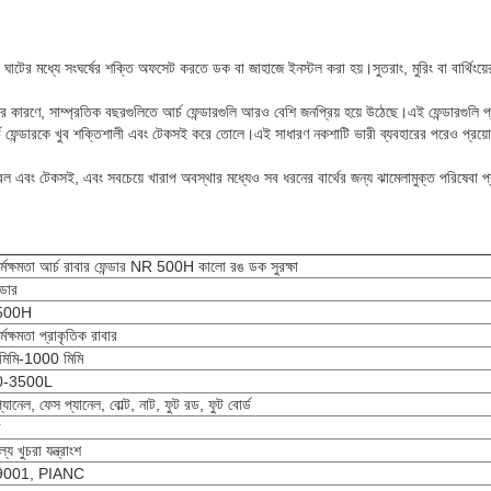
ঘাটের মধ্যে সংঘর্ষের শক্তি অফসেট করতে ডক বা জাহাজে ইনস্টল করা হয়।সুতরাং, মুরিং বা বার্থিংয়ের
লির কারণে, সাম্প্রতিক বছরগুলিতে আর্চ ফেন্ডারগুলি আরও বেশি জনপ্রিয় হয়ে উঠেছে।এই ফেন্ডারগুলি প
ফেন্ডারকে খুব শক্তিশালী এবং টেকসই করে তোলে।এই সাধারণ নকশাটি ভারী ব্যবহারের পরেও প্রয়োজনী
, সরল এবং টেকসই, এবং সবচেয়ে খারাপ অবস্থার মধ্যেও সব ধরনের বার্থের জন্য ঝামেলামুক্ত পরিষেবা 
কর্মক্ষমতা আর্চ রাবার ফেন্ডার NR 500H কালো রঙ ডক সুরক্ষা
্ডার
500H
র্মক্ষমতা প্রাকৃতিক রাবার
মিমি-1000 মিমি
0-3500L
 প্যানেল, ফেস প্যানেল, বোল্ট, নাট, ফুট রড, ফুট বোর্ড
র
্যে খুচরা যন্ত্রাংশ
9001, PIANC