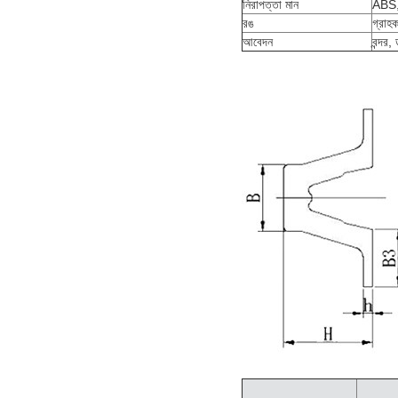
নিরাপত্তা মান
ABS
রঙ
গ্রাহক
আবেদন
বন্দর,