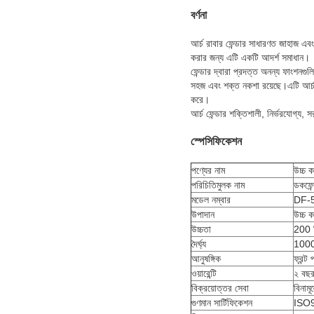
বর্ণনা
আর্চ রাবার ফেন্ডার সাধারণত জাহাজ এবং 
করার জন্য এটি একটি আদর্শ সমাধান।
ফেন্ডার দ্বারা প্রদত্ত অনন্য ফাংশনগু
সহজ এবং শক্ত নকশা রয়েছে।এটি আর্চ 
করে।
আর্চ ফেন্ডার শক্তিশালী, নির্ভরযোগ্য
স্পেসিফিকেশন
পণ্যের নাম
উচ্চ 
পরিচিতিমুলক নাম
ডকফেন
মডেল নম্বার
DF-
উপাদান
উচ্চ ক
উচ্চতা
200 
দৈর্ঘ্য
100
আনুষঙ্গিক
ফ্রন্ট
ওয়ারেন্টি
২ বছ
বিক্রয়োত্তর সেবা
বিনামূল
গুণমান সার্টিফিকেশন
ISO