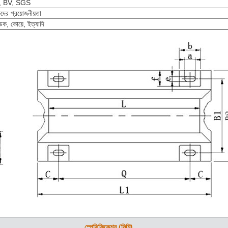
, BV, SGS
দের প্রয়োজনীয়তা
 ডক, কোয়ে, ইত্যাদি
স্পেসিফিকেশন (মিমি)