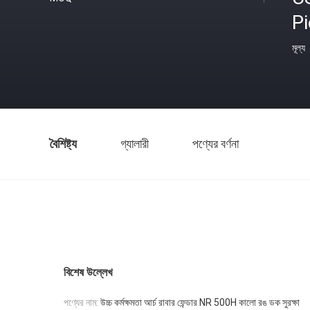
P
মূল্য
বৈশিষ্ট্য
গ্যালারী
পণ্যের বর্ণনা
বিশেষ উল্লেখ
পণ্যের নাম:
উচ্চ কর্মক্ষমতা আর্চ রাবার ফেন্ডার NR 500H কালো রঙ ডক সুরক্ষা