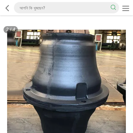
2
/
4