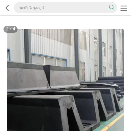
2
/
4