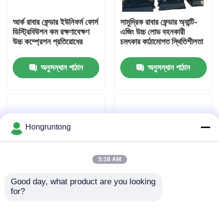
আর্ক রাবার ফেন্ডার ইউনিফর্ম ফোর্স
সামুদ্রিক রাবার ফেন্ডার অ্যান্টি-
আমাদের সম্পর্কে
ডিস্ট্রিবিউশন কম রক্ষণাবেক্ষণ
এজিং উচ্চ লোড বহনকারী
উচ্চ কম্প্রেশন প্রতিরোধের
চমৎকার কাঠামোগত স্থিতিশীলতা
কারখানা ভ্রমণ
অনুসন্ধান পাঠান
অনুসন্ধান পাঠান
গুণমান নিয়ন্ত্রণ
উদ্ধৃতির জন্য আবেদন
Hongruntong
ডক রাবার ফেন্ডার
5:16 AM
Good day, what product are you looking 
ইয়োকোহামা রাবার ফেন্ডার
for?
ডক ফেনডার উচ্চ পরিধান
V Style Wharf Fender
প্রতিরোধের উচ্চতর প্রভাব
High Compression
শোষণ টেকসই সামুদ্রিক গ্রেড
Strength UV Resistant
বায়ুসংক্রান্ত রাবার ফেন্ডার