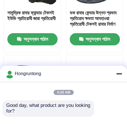
সামুদ্রিক রাবার ফ্যান্ডার টেকসই
ডক রাবার ফেন্ডার উন্নত প্রভাব
আমাদের সম্পর্কে
ইউভি প্রতিরোধী জারা প্রতিরোধী
প্রতিরোধ ক্ষমতা আবহাওয়া
প্রতিরোধী টেকসই রাবার নির্মাণ
কারখানা ভ্রমণ
অনুসন্ধান পাঠান
অনুসন্ধান পাঠান
গুণমান নিয়ন্ত্রণ
উদ্ধৃতির জন্য আবেদন
Hongruntong
ডক রাবার ফেন্ডার
4:20 AM
Good day, what product are you looking 
ইয়োকোহামা রাবার ফেন্ডার
for?
শঙ্কু রাবার Fenders উচ্চ
মেরিন ফেন্ডার উচ্চ শক্তি শোষণ
শক্তি শোষণ কম প্রতিক্রিয়া
জারা প্রতিরোধী উপকরণ ইউভি
শক্তি দীর্ঘ সেবা জীবন
প্রতিরোধী
বায়ুসংক্রান্ত রাবার ফেন্ডার