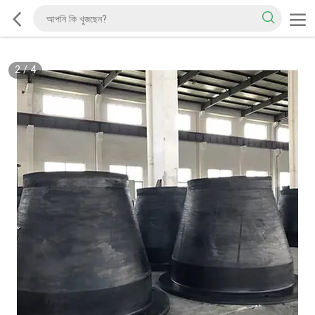
2
/
4