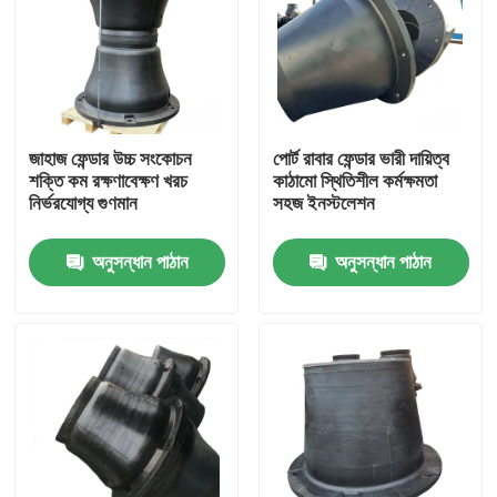
জাহাজ ফেন্ডার উচ্চ সংকোচন
পোর্ট রাবার ফেন্ডার ভারী দায়িত্ব
শক্তি কম রক্ষণাবেক্ষণ খরচ
কাঠামো স্থিতিশীল কর্মক্ষমতা
নির্ভরযোগ্য গুণমান
সহজ ইনস্টলেশন
অনুসন্ধান পাঠান
অনুসন্ধান পাঠান
বাড়ি
পণ্য
ভিডিও