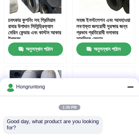
আমাদের সম্পর্কে
চমৎকার কুশনিং সহ প্রিমিয়াম
সহজ ইনস্টলেশন এবং আবহাওয়া
রাবার উপাদান সিলিন্ড্রিক্যাল
লবণাক্ত জলরোধী সুরক্ষার জন্য
মেরিন ফেন্ডার এবং কাস্টম আকার
প্রভাব প্রতিরোধী নলাকার
কারখানা ভ্রমণ
উপলব্ধ
সামুদ্রিক ফেন্ডার
অনুসন্ধান পাঠান
অনুসন্ধান পাঠান
গুণমান নিয়ন্ত্রণ
উদ্ধৃতির জন্য আবেদন
Hongruntong
ডক রাবার ফেন্ডার
1:36 PM
ইয়োকোহামা রাবার ফেন্ডার
Good day, what product are you looking 
for?
উচ্চ শক্তি শোষণ কম প্রতিক্রিয়া
Cylindrical Fenders
শক্তি এবং দীর্ঘ সেবা জীবন সঙ্গে
Durable Structure
বায়ুসংক্রান্ত রাবার ফেন্ডার