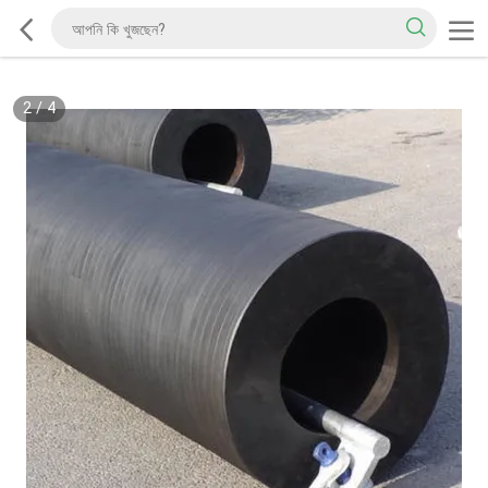
2
/
4