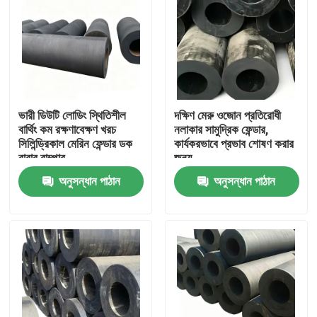
ভারী ডিউটি লোডিং স্থিতিশীল
দক্ষিণ মেরু ওজোন প্রতিরোধী
বার্থিং কম রক্ষণাবেক্ষণ খরচ
নলাকার সামুদ্রিক ফেন্ডার,
সিলিন্ড্রিকাল মেরিন ফেন্ডার ডক
কার্যকরভাবে প্রভাব শোষণ করার
রাবার বাম্পার
জন্য
অনুসন্ধান পাঠান
অনুসন্ধান পাঠান
বাড়ি
পণ্য
ভিডিও