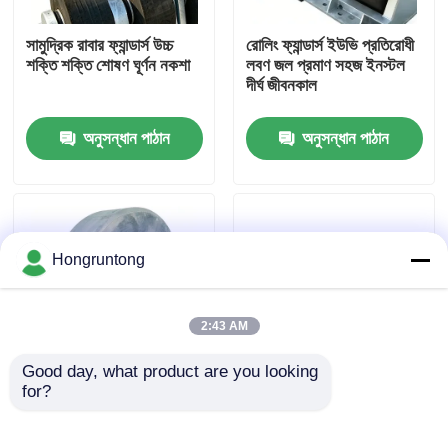
সামুদ্রিক রাবার ফ্যান্ডার্স উচ্চ
রোলিং ফ্যান্ডার্স ইউভি প্রতিরোধী
আমাদের সম্পর্কে
শক্তি শক্তি শোষণ ঘূর্ণন নকশা
লবণ জল প্রমাণ সহজ ইনস্টল
দীর্ঘ জীবনকাল
কারখানা ভ্রমণ
অনুসন্ধান পাঠান
অনুসন্ধান পাঠান
গুণমান নিয়ন্ত্রণ
উদ্ধৃতির জন্য আবেদন
Hongruntong
ডক রাবার ফেন্ডার
2:43 AM
Good day, what product are you looking 
ইয়োকোহামা রাবার ফেন্ডার
for?
রোলার ডক ফেন্ডার শক শোষণ
মেরিন রোলার বাম্পার শক
কম রক্ষণাবেক্ষণ দীর্ঘস্থায়ী
শোষণকারী স্বল্প রক্ষণাবেক্ষণ দীর্ঘ
জীবন
বায়ুসংক্রান্ত রাবার ফেন্ডার