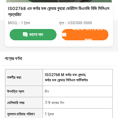
ISO2768 এম কর্নার ডক ফেন্ডার ব্যুরো ভেরিটাস ডিএনভি বিভি সিসিএস
প্রত্যয়িত
MOQ：1 টুকরা
মূল্য：USD500-5500
আমাদের সাথে যোগাযোগ
ভালো দাম
করুন
পণ্যের বর্ণনা
ISO2768 M কর্নার ডক ফেন্ডার
,
লক্ষণীয় করা:
কর্নার ডক ফেন্ডার সিসিএস সার্টিফাইড
উৎপত্তি স্থল
চীন
ডেলিভারি সময়
7-9 কাজের দিন
ন্যূনতম চাহিদার পরিমাণ
1 টুকরা