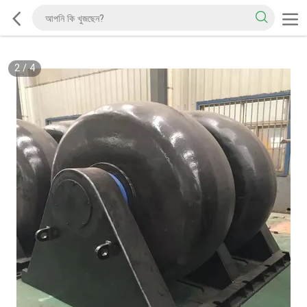
2
/
4