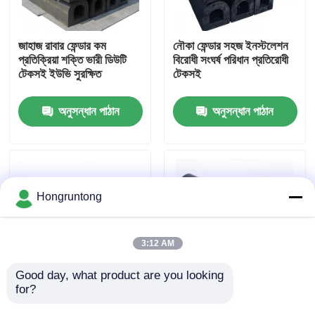
আমাদের সম্পর্কে
জাহাজ রাবার ফেন্ডার কম
নৌকা ফেন্ডার সহজ ইনস্টলেশন
প্রতিক্রিয়া শক্তি ভারী ডিউটি ​​
বিরোধী সংঘর্ষ পরিধান প্রতিরোধী
টেকসই ইউভি সুরক্ষিত
টেকসই
কারখানা ভ্রমণ
অনুসন্ধান পাঠান
অনুসন্ধান পাঠান
গুণমান নিয়ন্ত্রণ
উদ্ধৃতির জন্য আবেদন
Hongruntong
ডক রাবার ফেন্ডার
3:12 AM
ইয়োকোহামা রাবার ফেন্ডার
Good day, what product are you looking 
for?
মেরিন রাবার ফেন্ডার উচ্চ শক্তি
শিল্প রাবার ফেন্ডার, শ্রেষ্ঠ পরিধান
শোষণকারী লবণাক্ত জল
প্রতিরোধ, অতিবেগুনী
বায়ুসংক্রান্ত রাবার ফেন্ডার