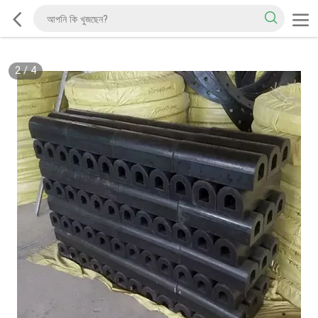
2
/
4