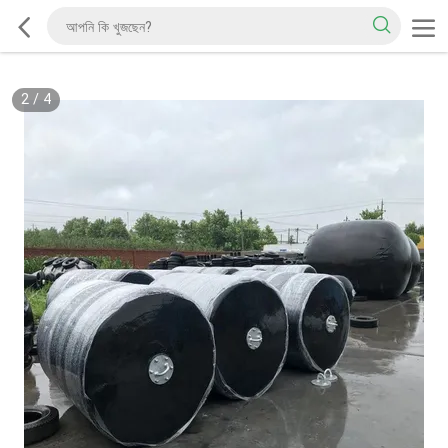
2
/
4