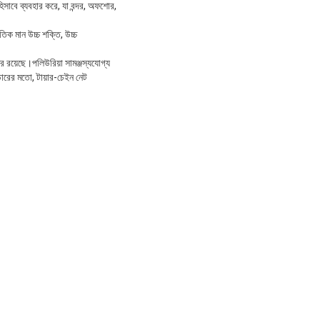
িসাবে ব্যবহার করে, যা বন্দর, অফশোর,
তিক মান উচ্চ শক্তি, উচ্চ
র রয়েছে।পলিউরিয়া সামঞ্জস্যযোগ্য
্ডারের মতো, টায়ার-চেইন নেট