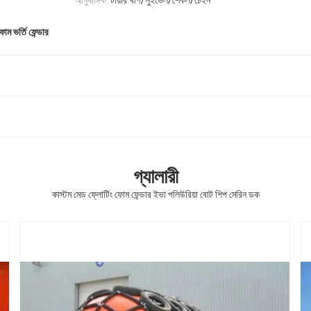
আনুষাঙ্গিক:
টায়ার খাপ/সুইভেল/শেকল/চেইন
ম ভর্তি ফেন্ডার
গ্যালারী
কাস্টম মেড ফ্লোটিং ফোম ফেন্ডার ইভা পলিউরিয়া বোট শিপ মেরিন ডক