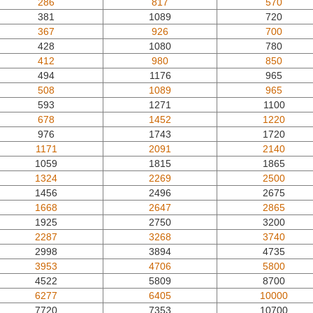
286
817
570
381
1089
720
367
926
700
428
1080
780
412
980
850
494
1176
965
508
1089
965
593
1271
1100
678
1452
1220
976
1743
1720
1171
2091
2140
1059
1815
1865
1324
2269
2500
1456
2496
2675
1668
2647
2865
1925
2750
3200
2287
3268
3740
2998
3894
4735
3953
4706
5800
4522
5809
8700
6277
6405
10000
7720
7353
10700