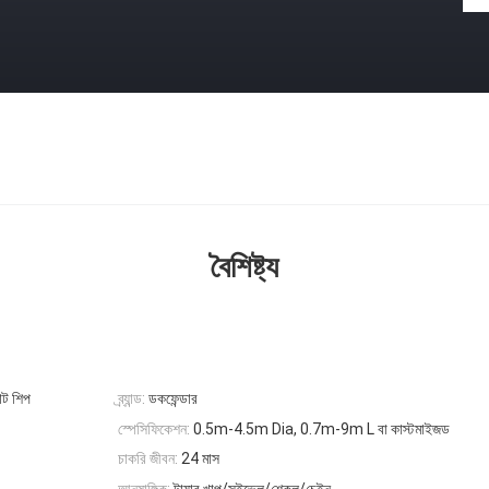
বৈশিষ্ট্য
োট শিপ
ব্র্যান্ড:
ডকফেন্ডার
স্পেসিফিকেশন:
0.5m-4.5m Dia, 0.7m-9m L বা কাস্টমাইজড
চাকরি জীবন:
24 মাস