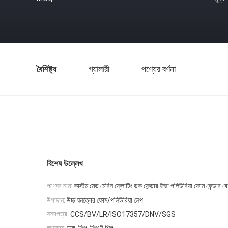
বৈশিষ্ট্য
গ্যালারী
পণ্যের বর্ণনা
বিশেষ উল্লেখ
পণ্যের নাম:
কাস্টম মেড মেরিন ফ্লোটিং ডক ফেন্ডার ইভা পলিউরিয়া ফোম ফেন্ডার ব
উপাদান:
উচ্চ ঘনত্বের ফোম/পলিউরিয়া লেপ
সনদপত্র:
CCS/BV/LR/ISO17357/DNV/SGS