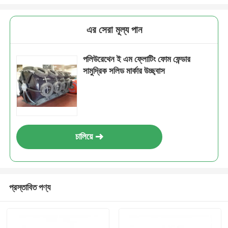
এর সেরা মূল্য পান
পলিউরেথেন ই এম ফ্লোটিং ফোম ফেন্ডার
সামুদ্রিক সলিড মার্কার উচ্ছ্বাস
চালিয়ে
প্রস্তাবিত পণ্য