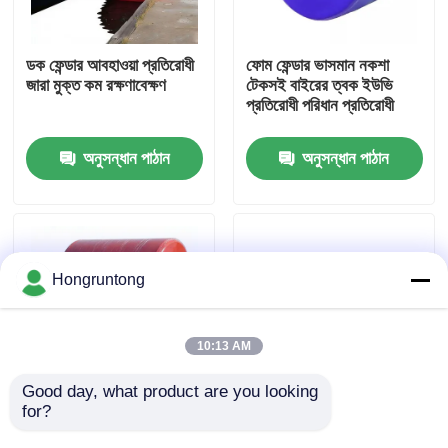
আমাদের সম্পর্কে
ডক ফেন্ডার আবহাওয়া প্রতিরোধী
ফোম ফেন্ডার ভাসমান নকশা
জারা মুক্ত কম রক্ষণাবেক্ষণ
টেকসই বাইরের ত্বক ইউভি
প্রতিরোধী পরিধান প্রতিরোধী
কারখানা ভ্রমণ
অনুসন্ধান পাঠান
অনুসন্ধান পাঠান
গুণমান নিয়ন্ত্রণ
উদ্ধৃতির জন্য আবেদন
Hongruntong
ডক রাবার ফেন্ডার
10:13 AM
ইয়োকোহামা রাবার ফেন্ডার
Good day, what product are you looking 
for?
ভাসমান ফেনা ফেন্ডার উচ্চ শক্তি
মেরিন গ্রেড ফোম ফেন্ডার, পচন
শোষণ চমৎকার প্রভাব
প্রতিরোধী, ছাঁচ প্রতিরোধী,
বায়ুসংক্রান্ত রাবার ফেন্ডার