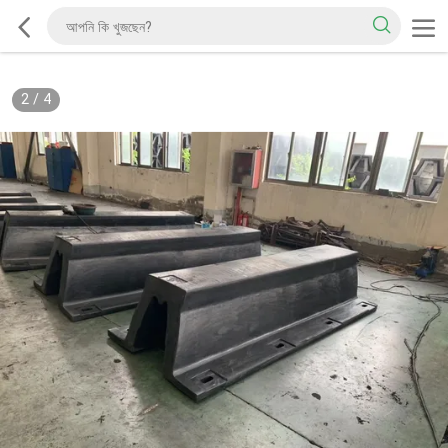
2
/
4