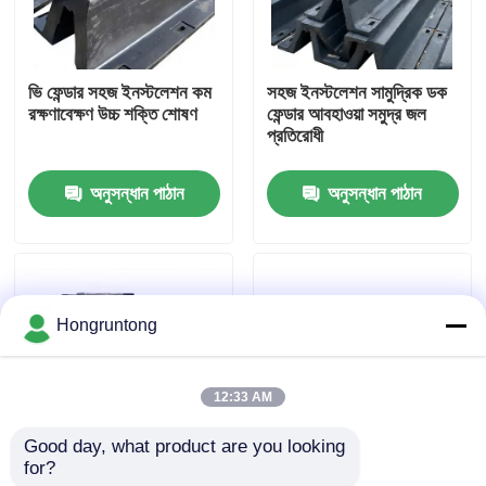
আমাদের সম্পর্কে
ভি ফেন্ডার সহজ ইনস্টলেশন কম
সহজ ইনস্টলেশন সামুদ্রিক ডক
রক্ষণাবেক্ষণ উচ্চ শক্তি শোষণ
ফেন্ডার আবহাওয়া সমুদ্র জল
কারখানা ভ্রমণ
প্রতিরোধী
অনুসন্ধান পাঠান
অনুসন্ধান পাঠান
গুণমান নিয়ন্ত্রণ
উদ্ধৃতির জন্য আবেদন
Hongruntong
ডক রাবার ফেন্ডার
12:33 AM
ইয়োকোহামা রাবার ফেন্ডার
Good day, what product are you looking 
for?
V ডক ফেনডার উচ্চ প্রভাব
হালকা ডকিং ফেন্ডার অ্যান্টি স্লিপ
বায়ুসংক্রান্ত রাবার ফেন্ডার