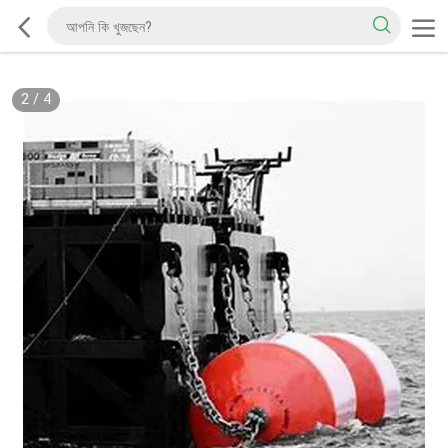
2
/
4