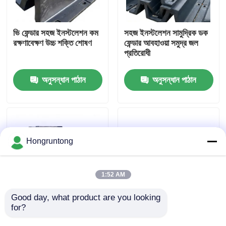
আমাদের সম্পর্কে
ভি ফেন্ডার সহজ ইনস্টলেশন কম
সহজ ইনস্টলেশন সামুদ্রিক ডক
রক্ষণাবেক্ষণ উচ্চ শক্তি শোষণ
ফেন্ডার আবহাওয়া সমুদ্র জল
প্রতিরোধী
কারখানা ভ্রমণ
অনুসন্ধান পাঠান
অনুসন্ধান পাঠান
গুণমান নিয়ন্ত্রণ
উদ্ধৃতির জন্য আবেদন
Hongruntong
ডক রাবার ফেন্ডার
1:52 AM
ইয়োকোহামা রাবার ফেন্ডার
Good day, what product are you looking 
for?
V ডক ফেনডার উচ্চ প্রভাব
হালকা ডকিং ফেন্ডার অ্যান্টি স্লিপ
শোষণ চমৎকার সংকোচন
সারফেস টেক্সচার সহজ স্থাপন
বায়ুসংক্রান্ত রাবার ফেন্ডার