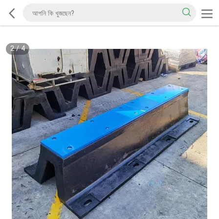
2
/
4