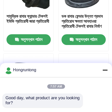
আমাদের সম্পর্কে
সামুদ্রিক রাবার ফ্যান্ডার টেকসই
ডক রাবার ফেন্ডার উন্নত প্রভাব
ইউভি প্রতিরোধী জারা প্রতিরোধী
প্রতিরোধ ক্ষমতা আবহাওয়া
প্রতিরোধী টেকসই রাবার নির্মাণ
কারখানা ভ্রমণ
অনুসন্ধান পাঠান
অনুসন্ধান পাঠান
গুণমান নিয়ন্ত্রণ
উদ্ধৃতির জন্য আবেদন
Hongruntong
ডক রাবার ফেন্ডার
7:57 AM
ইয়োকোহামা রাবার ফেন্ডার
Good day, what product are you looking 
for?
শঙ্কু রাবার Fenders উচ্চ
মেরিন ফেন্ডার উচ্চ শক্তি শোষণ
শক্তি শোষণ কম প্রতিক্রিয়া
জারা প্রতিরোধী উপকরণ ইউভি
বায়ুসংক্রান্ত রাবার ফেন্ডার