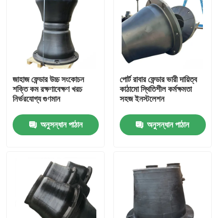
জাহাজ ফেন্ডার উচ্চ সংকোচন
পোর্ট রাবার ফেন্ডার ভারী দায়িত্ব
শক্তি কম রক্ষণাবেক্ষণ খরচ
কাঠামো স্থিতিশীল কর্মক্ষমতা
নির্ভরযোগ্য গুণমান
সহজ ইনস্টলেশন
অনুসন্ধান পাঠান
অনুসন্ধান পাঠান
বাড়ি
পণ্য
ভিডিও