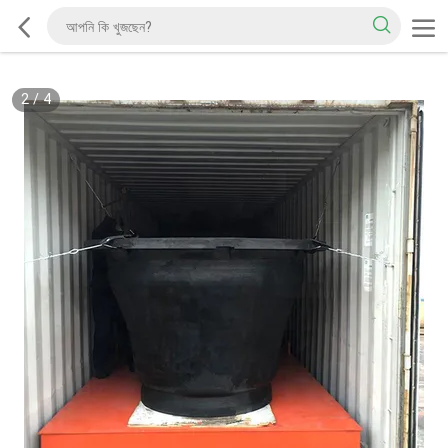
2
/
4