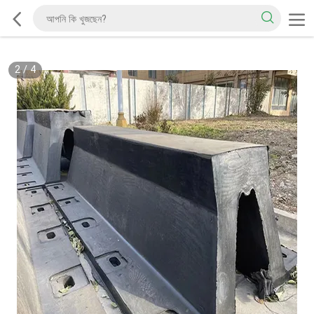
2
/
4