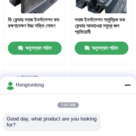
আমাদের সম্পর্কে
ভি ফেন্ডার সহজ ইনস্টলেশন কম
সহজ ইনস্টলেশন সামুদ্রিক ডক
রক্ষণাবেক্ষণ উচ্চ শক্তি শোষণ
ফেন্ডার আবহাওয়া সমুদ্র জল
প্রতিরোধী
কারখানা ভ্রমণ
অনুসন্ধান পাঠান
অনুসন্ধান পাঠান
গুণমান নিয়ন্ত্রণ
উদ্ধৃতির জন্য আবেদন
Hongruntong
ডক রাবার ফেন্ডার
7:01 AM
ইয়োকোহামা রাবার ফেন্ডার
Good day, what product are you looking 
for?
V ডক ফেনডার উচ্চ প্রভাব
হালকা ডকিং ফেন্ডার অ্যান্টি স্লিপ
শোষণ চমৎকার সংকোচন
সারফেস টেক্সচার সহজ স্থাপন
বায়ুসংক্রান্ত রাবার ফেন্ডার