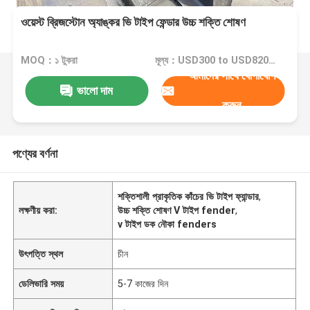
ওয়েস্ট ব্রিজস্টোন অ্যাঙ্কর ভি টাইপ ফেন্ডার উচ্চ শক্তি শোষণ
MOQ：১ টুকরা
মূল্য：USD300 to USD820 Per Piece
আমাদের সাথে যোগাযোগ
ভালো দাম
করুন
পণ্যের বর্ণনা
শক্তিশালী প্রাকৃতিক কাঁচের ভি টাইপ ফ্যান্ডার
,
লক্ষণীয় করা:
উচ্চ শক্তি শোষণ V টাইপ fender
,
v টাইপ ডক নৌকা fenders
উৎপত্তি স্থল
চীন
ডেলিভারি সময়
5-7 কাজের দিন