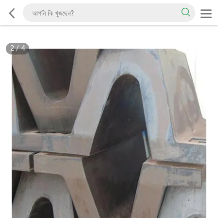
2
/
4