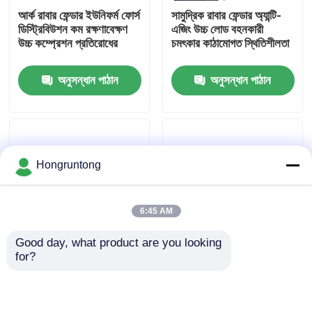
আর্ক রাবার ফেন্ডার ইউনিফর্ম ফোর্স
সামুদ্রিক রাবার ফেন্ডার অ্যান্টি-
ডিস্ট্রিবিউশন কম রক্ষণাবেক্ষণ
এজিং উচ্চ লোড বহনকারী
আমাদের সম্পর্কে
উচ্চ কম্প্রেশন প্রতিরোধের
চমৎকার কাঠামোগত স্থিতিশীলতা
অনুসন্ধান পাঠান
অনুসন্ধান পাঠান
কারখানা ভ্রমণ
গুণমান নিয়ন্ত্রণ
Hongruntong
উদ্ধৃতির জন্য আবেদন
6:45 AM
ডক রাবার ফেন্ডার
Good day, what product are you looking 
for?
ডক ফেনডার উচ্চ পরিধান
V Style Wharf Fender
ইয়োকোহামা রাবার ফেন্ডার
প্রতিরোধের উচ্চতর প্রভাব
High Compression
শোষণ টেকসই সামুদ্রিক গ্রেড
Strength UV Resistant
রাবার
Wear Resistant
বায়ুসংক্রান্ত রাবার ফেন্ডার