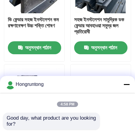
আমাদের সম্পর্কে
ভি ফেন্ডার সহজ ইনস্টলেশন কম
সহজ ইনস্টলেশন সামুদ্রিক ডক
রক্ষণাবেক্ষণ উচ্চ শক্তি শোষণ
ফেন্ডার আবহাওয়া সমুদ্র জল
প্রতিরোধী
কারখানা ভ্রমণ
অনুসন্ধান পাঠান
অনুসন্ধান পাঠান
গুণমান নিয়ন্ত্রণ
উদ্ধৃতির জন্য আবেদন
Hongruntong
ডক রাবার ফেন্ডার
4:58 PM
ইয়োকোহামা রাবার ফেন্ডার
Good day, what product are you looking 
for?
V ডক ফেনডার উচ্চ প্রভাব
হালকা ডকিং ফেন্ডার অ্যান্টি স্লিপ
শোষণ চমৎকার সংকোচন
সারফেস টেক্সচার সহজ স্থাপন
বায়ুসংক্রান্ত রাবার ফেন্ডার