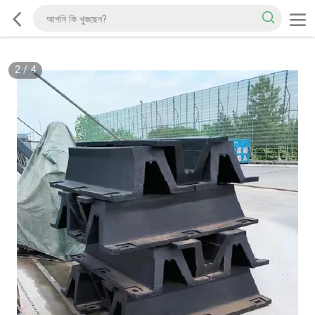
2
/
4