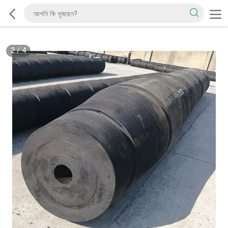
2
/
4