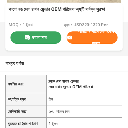
কালো রঙ সেল রাবার ফেন্ডার OEM পরিষেবা অ্যান্টি বার্ধক্য সুরক্ষা
MOQ：1 টুকরা
মূল্য：USD320-1320 Per Piece
আমাদের সাথে যোগাযোগ
ভালো দাম
করুন
পণ্যের বর্ণনা
ব্ল্যাক সেল রাবার ফেন্ডার
,
লক্ষণীয় করা:
সেল রাবার ফেন্ডার OEM পরিষেবা
উৎপত্তি স্থল
চীন
ডেলিভারি সময়
5-6 কাজের দিন
ন্যূনতম চাহিদার পরিমাণ
1 টুকরা