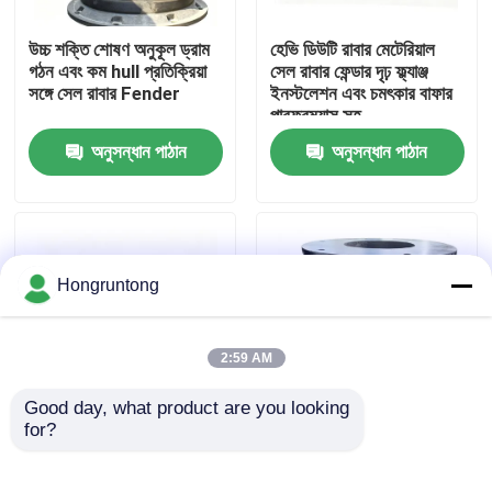
উচ্চ শক্তি শোষণ অনুকূল ড্রাম
হেভি ডিউটি রাবার মেটেরিয়াল
আমাদের সম্পর্কে
গঠন এবং কম hull প্রতিক্রিয়া
সেল রাবার ফেন্ডার দৃঢ় ফ্ল্যাঞ্জ
সঙ্গে সেল রাবার Fender
ইনস্টলেশন এবং চমৎকার বাফার
পারফরম্যান্স সহ
কারখানা ভ্রমণ
অনুসন্ধান পাঠান
অনুসন্ধান পাঠান
গুণমান নিয়ন্ত্রণ
উদ্ধৃতির জন্য আবেদন
Hongruntong
ডক রাবার ফেন্ডার
2:59 AM
Good day, what product are you looking 
ইয়োকোহামা রাবার ফেন্ডার
for?
মেরিন এবং ডক অ্যাপ্লিকেশনের
রাবার ফেন্ডার ভারী দায়িত্ব কুশনিং
জন্য উচ্চ শক্তি শোষণ,
অ্যান্টি-কোরোসিয়ান স্থিতিশীল
শক্তিশালী অ্যান্টি-ইমপ্যাক্ট এবং
কর্মক্ষমতা
বায়ুসংক্রান্ত রাবার ফেন্ডার