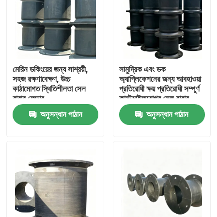
মেরিন ডকিংয়ের জন্য সাশ্রয়ী,
সামুদ্রিক এবং ডক
সহজ রক্ষণাবেক্ষণ, উচ্চ
অ্যাপ্লিকেশনের জন্য আবহাওয়া
কাঠামোগত স্থিতিশীলতা সেল
প্রতিরোধী ক্ষয় প্রতিরোধী সম্পূর্ণ
রাবার ফেন্ডার
কাস্টমাইজযোগ্য সেল রাবার
ফেন্ডার
অনুসন্ধান পাঠান
অনুসন্ধান পাঠান
বাড়ি
পণ্য
ভিডিও