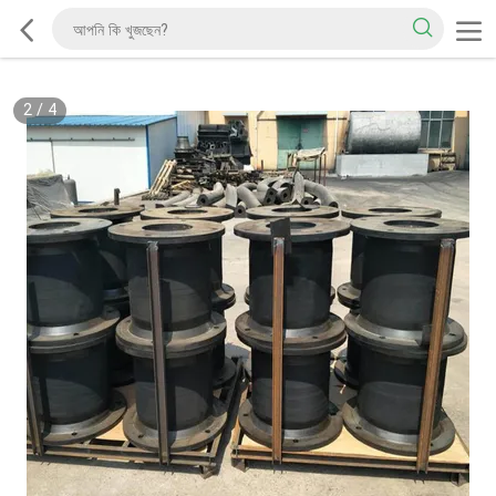
2
/
4