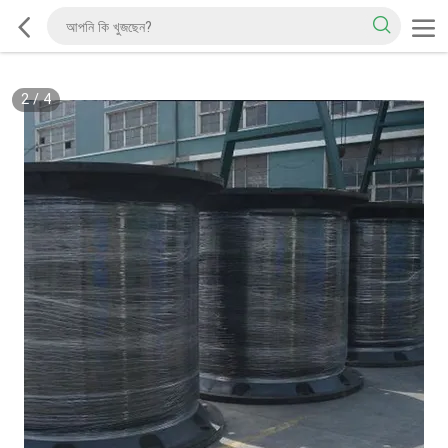
2
/
4