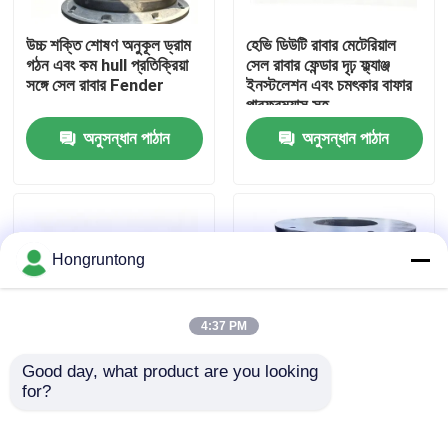
উচ্চ শক্তি শোষণ অনুকূল ড্রাম
হেভি ডিউটি রাবার মেটেরিয়াল
আমাদের সম্পর্কে
গঠন এবং কম hull প্রতিক্রিয়া
সেল রাবার ফেন্ডার দৃঢ় ফ্ল্যাঞ্জ
সঙ্গে সেল রাবার Fender
ইনস্টলেশন এবং চমৎকার বাফার
পারফরম্যান্স সহ
কারখানা ভ্রমণ
অনুসন্ধান পাঠান
অনুসন্ধান পাঠান
গুণমান নিয়ন্ত্রণ
উদ্ধৃতির জন্য আবেদন
Hongruntong
ডক রাবার ফেন্ডার
4:37 PM
Good day, what product are you looking 
ইয়োকোহামা রাবার ফেন্ডার
for?
মেরিন এবং ডক অ্যাপ্লিকেশনের
রাবার ফেন্ডার ভারী দায়িত্ব কুশনিং
জন্য উচ্চ শক্তি শোষণ,
অ্যান্টি-কোরোসিয়ান স্থিতিশীল
শক্তিশালী অ্যান্টি-ইমপ্যাক্ট এবং
কর্মক্ষমতা
বায়ুসংক্রান্ত রাবার ফেন্ডার