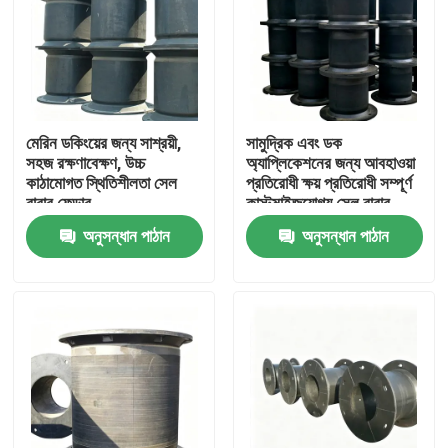
মেরিন ডকিংয়ের জন্য সাশ্রয়ী,
সামুদ্রিক এবং ডক
সহজ রক্ষণাবেক্ষণ, উচ্চ
অ্যাপ্লিকেশনের জন্য আবহাওয়া
কাঠামোগত স্থিতিশীলতা সেল
প্রতিরোধী ক্ষয় প্রতিরোধী সম্পূর্ণ
রাবার ফেন্ডার
কাস্টমাইজযোগ্য সেল রাবার
ফেন্ডার
অনুসন্ধান পাঠান
অনুসন্ধান পাঠান
বাড়ি
পণ্য
ভিডিও