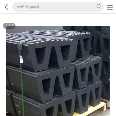
2
/
4