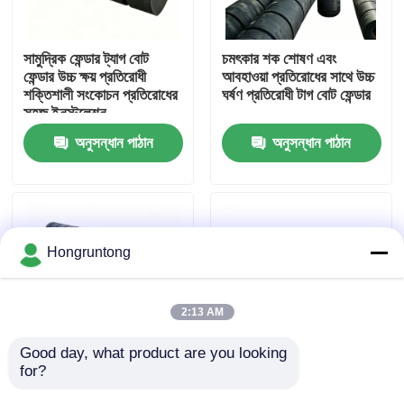
আমাদের সম্পর্কে
সামুদ্রিক ফেন্ডার ট্যাগ বোট
চমৎকার শক শোষণ এবং
ফেন্ডার উচ্চ ক্ষয় প্রতিরোধী
আবহাওয়া প্রতিরোধের সাথে উচ্চ
শক্তিশালী সংকোচন প্রতিরোধের
ঘর্ষণ প্রতিরোধী টাগ বোট ফেন্ডার
কারখানা ভ্রমণ
সহজ ইনস্টলেশন
অনুসন্ধান পাঠান
অনুসন্ধান পাঠান
গুণমান নিয়ন্ত্রণ
উদ্ধৃতির জন্য আবেদন
Hongruntong
ডক রাবার ফেন্ডার
2:13 AM
ইয়োকোহামা রাবার ফেন্ডার
Good day, what product are you looking 
for?
উচ্চ প্রভাব প্রতিরোধের সঙ্গে
রাবার ফেন্ডার ভারী দায়িত্ব কাঠামো
ট্যাগ বোট Fenders টেকসই
প্রভাব প্রশমন ক্ষয় প্রতিরোধ
বায়ুসংক্রান্ত রাবার ফেন্ডার