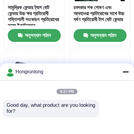
সামুদ্রিক ফেন্ডার ট্যাগ বোট
চমৎকার শক শোষণ এবং
ফেন্ডার উচ্চ ক্ষয় প্রতিরোধী
আবহাওয়া প্রতিরোধের সাথে উচ্চ
আমাদের সম্পর্কে
শক্তিশালী সংকোচন প্রতিরোধের
ঘর্ষণ প্রতিরোধী টাগ বোট ফেন্ডার
সহজ ইনস্টলেশন
অনুসন্ধান পাঠান
অনুসন্ধান পাঠান
কারখানা ভ্রমণ
গুণমান নিয়ন্ত্রণ
Hongruntong
উদ্ধৃতির জন্য আবেদন
6:27 PM
ডক রাবার ফেন্ডার
Good day, what product are you looking 
for?
ইয়োকোহামা রাবার ফেন্ডার
উচ্চ প্রভাব প্রতিরোধের সঙ্গে
রাবার ফেন্ডার ভারী দায়িত্ব কাঠামো
ট্যাগ বোট Fenders টেকসই
প্রভাব প্রশমন ক্ষয় প্রতিরোধ
বিরোধী পক্বতা কর্মক্ষমতা এবং
দীর্ঘস্থায়ী কর্মক্ষমতা
কাস্টমাইজড মাপ
বায়ুসংক্রান্ত রাবার ফেন্ডার