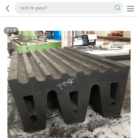
2
/
4