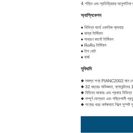
4. শক্তি এবং প্রতিক্রিয়ার আনুপাতিক ব
অ্যাপ্লিকেশন
● বিভিন্ন বার্থে একাধিক ব্যবহার
● বাল্ক টার্মিনাল
● সাধারণ কার্গো টার্মিনাল
● RoRo টার্মিনাল
● টাগ বোট
● বার্জ
সুবিধাদি
◆ সমস্ত পণ্য PIANC2002 মান মে
◆ 32 বছরের অভিজ্ঞতা, ক্লায়েন্টদে
◆ বিভিন্ন আকার এবং প্রকার বিভিন্ন দ
◆ সম্পূর্ণ যোগ্যতা এবং শক্তিশালী প্র
◆ পণ্যের খরচ কর্মক্ষমতা শিল্পে সুস্পষ্ট