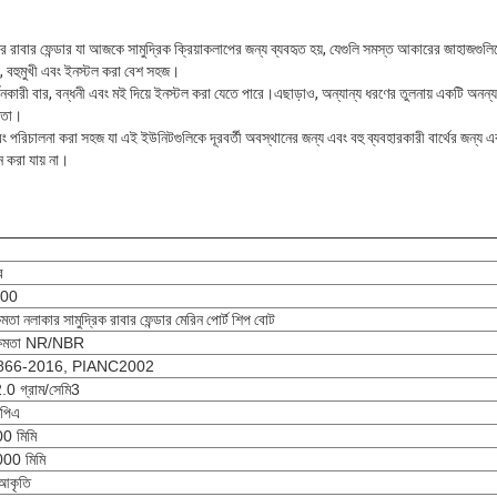
 রাবার ফেন্ডার যা আজকে সামুদ্রিক ক্রিয়াকলাপের জন্য ব্যবহৃত হয়, যেগুলি সমস্ত আকারের জাহাজগুলিকে 
ী, বহুমুখী এবং ইনস্টল করা বেশ সহজ।
্থনকারী বার, বন্ধনী এবং মই দিয়ে ইনস্টল করা যেতে পারে।এছাড়াও, অন্যান্য ধরণের তুলনায় একটি অনন্য
ষমতা।
এবং পরিচালনা করা সহজ যা এই ইউনিটগুলিকে দূরবর্তী অবস্থানের জন্য এবং বহু ব্যবহারকারী বার্থের জন্য
ন করা যায় না।
র
00
ক্ষমতা নলাকার সামুদ্রিক রাবার ফেন্ডার মেরিন পোর্ট শিপ বোট
্মক্ষমতা NR/NBR
66-2016, PIANC2002
0 গ্রাম/সেমি3
পিএ
0 মিমি
00 মিমি
 আকৃতি