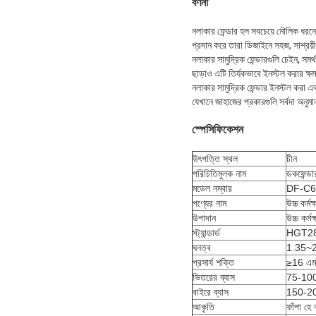
বর্ণনা
নলাকার ফেন্ডার হল সবচেয়ে মৌলিক ধরনের
প্রদান করে তারা ডিজাইনে সহজ, সাশ্রয়
নলাকার সামুদ্রিক ফেন্ডারগুলি চেইন, সমর
ছাড়াও এটি তির্যকভাবে ইনস্টল করার ক্
নলাকার সামুদ্রিক ফেন্ডার ইনস্টল করা 
যেখানে জাহাজের প্রকারগুলি সর্বদা অনুমা
স্পেসিফিকেশন
উৎপত্তি স্থল
চীন
পরিচিতিমুলক নাম
ডকফেন্ডা
মডেল নম্বার
DF-C6
পণ্যের নাম
উচ্চ কর্ম
উপাদান
উচ্চ কর
স্ট্যান্ডার্ড
HGT28
ঘনত্ব
1.35~2.
প্রসার্য শক্তি
≥16 এম
ভিতরের ব্যাস
75-100
বাইরে ব্যাস
150-20
আকৃতি
ফাঁপা হে