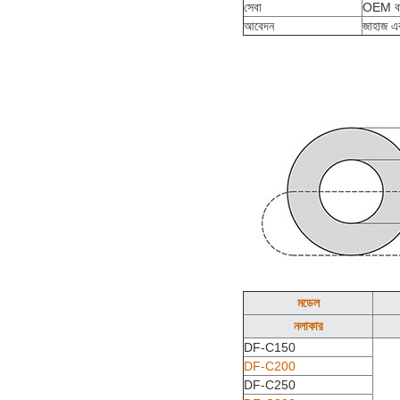
সেবা
OEM ব
আবেদন
জাহাজ এব
মডেল
নলাকার
DF-C150
DF-C200
DF-C250