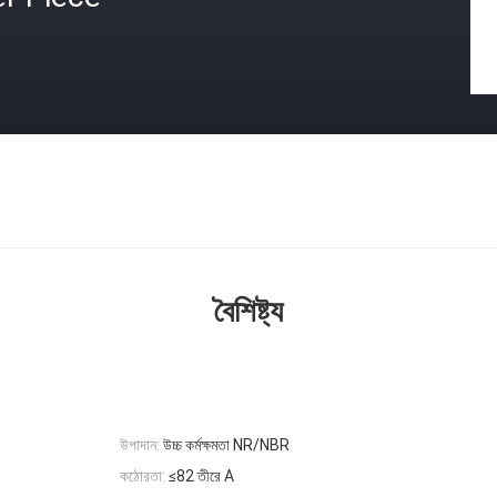
বৈশিষ্ট্য
উপাদান:
উচ্চ কর্মক্ষমতা NR/NBR
কঠোরতা:
≤82 তীরে A