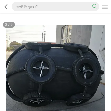
2
/
5