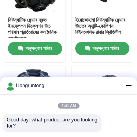
আমাদের সম্পর্কে
নিউম্যাটিক ফেন্ডার দ্রুত
ইয়োকোহামা নিউম্যাটিক ফেন্ডার
ইনফ্লেশন ডিফ্লেশন উচ্চ
উচ্চতর অ্যান্টি-কোলিশন
পরিধান প্রতিরোধের কম দৈনিক
রিইনফোর্সড রাবার স্থিতিশীল
কারখানা ভ্রমণ
রক্ষণাবেক্ষণ
অনুসন্ধান পাঠান
অনুসন্ধান পাঠান
গুণমান নিয়ন্ত্রণ
উদ্ধৃতির জন্য আবেদন
Hongruntong
ডক রাবার ফেন্ডার
9:41 AM
ইয়োকোহামা রাবার ফেন্ডার
Good day, what product are you looking 
for?
উচ্চ প্রভাব শোষণ চমৎকার
Pneumatic Rubber
সমুদ্র জল প্রতিরোধের হালকা
Fender Lightweight
বায়ুসংক্রান্ত রাবার ফেন্ডার