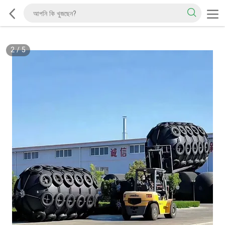
2
/
5