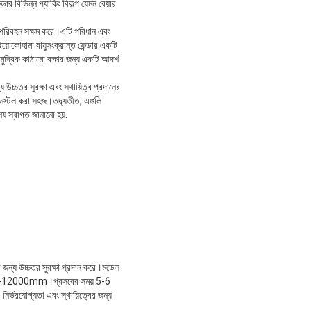
 বিভিন্ন প্যাকিং বিকল্প যেমন বেয়ার
 পরিবহন সক্ষম করে।এটি পরিধান এবং
ইয়োকোহামা বায়ুসংক্রান্ত ফেন্ডার একটি
ুদ্রিক কাঠামো রক্ষার জন্য একটি আদর্শ
উচ্চতর সুরক্ষা এবং স্থায়িত্ব প্রদানের
 ইনস্টল করা সহজ।তদ্ব্যতীত, এগুলি
য স্বাগত জানানো হয়.
র জন্য উচ্চতর সুরক্ষা প্রদান করে।মডেল
mm-12000mm।প্রসবের সময় 5-6
 নির্ভরযোগ্যতা এবং স্থায়িত্বের জন্য