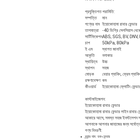
প্রযুক্তিগত পরামিতি:
সম্পত্তি
মান
পণ্যের নাম
ইয়োকোহামা রাবার ফেন্ডার
তাপমাত্রা
-40 ডিগ্রি সেলসিয়াস থেক
সার্টিফিকেশন
ABS, SGS, BV, DNV,
চাপ
50kPa, 80kPa
ই এম
স্বাগত জানাই
আকৃতি
নলাকার
স্থায়িত্ব
উচ্চ
স্থাপন
সহজ
মোড়ক
বেয়ার প্যাকিং, ফ্রেম প্যাকি
রক্ষণাবেক্ষণ
কম
কীওয়ার্ড
ইয়োকোহামা ফ্লোটিং ফেন্ডা
কাস্টমাইজেশন:
ইয়োকোহামা রাবার ফেন্ডার
ইয়োকোহামা রাবার ফেন্ডার লাইন রাবার ফ
আকারে আসে, সমস্ত সহজ ইনস্টলেশন সহ।আ
আপনাকে আপনার জাহাজের জন্য সর্বোত্তম
পণ্য বিবরণী:
ব্র্যান্ড নাম: ডক-ফেন্ডার