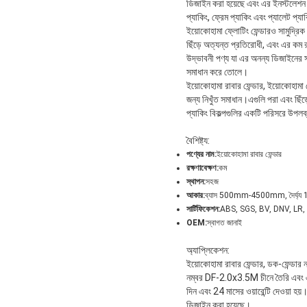
ডিজাইন করা হয়েছে এবং এর ইনস্টলেশন অ
প্যাকিং, ফ্রেম প্যাকিং এবং প্যালেট প্য
ইয়োকোহামা ফ্লোটিং ফেন্ডারও সামুদ্র
ছিঁড়ে অত্যন্ত প্রতিরোধী, এবং এর কম রক
উদ্ভাবনী পণ্য যা এর অনন্য ডিজাইনের স
সমাধান করে তোলে।
ইয়োকোহামা রাবার ফেন্ডার, ইয়োকোহামা ফ
জন্য নিখুঁত সমাধান।এগুলি পরা এবং ছিঁড
প্যাকিং বিকল্পগুলির একটি পরিসরে উপল
বৈশিষ্ট্য:
পণ্যের নাম:
ইয়োকোহামা রাবার ফেন্ডার
রক্ষণাবেক্ষণ:
কম
স্থাপন:
সহজ
আকার:
ব্যাস 500mm-4500mm, দৈর্
সার্টিফিকেশন:
ABS, SGS, BV, DNV, LR,
OEM:
স্বাগত জানাই
অ্যাপ্লিকেশন:
ইয়োকোহামা রাবার ফেন্ডার, ডক-ফেন্ডার 
নম্বর DF-2.0x3.5M চীনে তৈরি এ
দিন এবং 24 মাসের ওয়ারেন্টি দেওয়া হয়।
ডিজাইন করা হয়েছে।