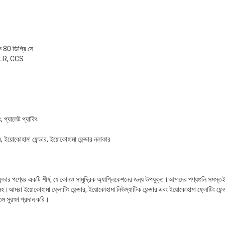
ে 80 ডিগ্রি সে
 LR, CCS
ং, প্যালেট প্যাকিং
র, ইয়োকোহামা ফেন্ডার, ইয়োকোহামা ফেন্ডার নলাকার
েন্ডার পণ্যের একটি শীর্ষ, যে কোনও সামুদ্রিক অ্যাপ্লিকেশনের জন্য উপযুক্ত।আমাদের পণ্যগুলি সমস্তই 
মরা ইয়োকোহামা ফ্লোটিং ফেন্ডার, ইয়োকোহামা নিউম্যাটিক ফেন্ডার এবং ইয়োকোহামা ফ্লোটিং ফেন্ডা
 সুরক্ষা প্রদান করি।