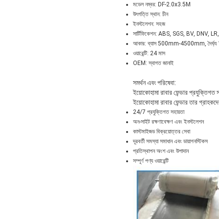
মডেল নম্বর: DF-2.0x3.5M
উৎপত্তি স্থান: চীন
ইনস্টলেশন: সহজ
সার্টিফিকেশন: ABS, SGS, BV, DNV, L
আকার: ব্যাস 500mm-4500mm, দৈর
ওয়ারেন্টি: 24 মাস
OEM: স্বাগত জানাই
সমর্থন এবং পরিষেবা:
ইয়োকোহামা রাবার ফেন্ডার প্রযুক্তিগত 
ইয়োকোহামা রাবার ফেন্ডার তার গ্রাহকদে
24/7 প্রযুক্তিগত সহায়তা
অন-সাইট রক্ষণাবেক্ষণ এবং ইনস্টলেশন
কাস্টমাইজড বিক্রয়োত্তর সেবা
দূরবর্তী সমস্যা সমাধান এবং ডায়াগনস্টিকস
প্রতিস্থাপন অংশ এবং উপাদান
সম্পূর্ণ পণ্য ওয়ারেন্টি