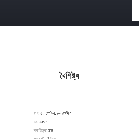
বৈশিষ্ট্য
চাপ:
৫০ কেপিএ, ৮০ কেপিএ
রঙ:
কালো
স্থায়িত্ব:
উচ্চ