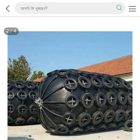
2
/
4