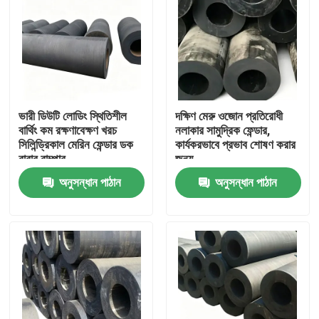
ভারী ডিউটি লোডিং স্থিতিশীল
দক্ষিণ মেরু ওজোন প্রতিরোধী
বার্থিং কম রক্ষণাবেক্ষণ খরচ
নলাকার সামুদ্রিক ফেন্ডার,
সিলিন্ড্রিকাল মেরিন ফেন্ডার ডক
কার্যকরভাবে প্রভাব শোষণ করার
রাবার বাম্পার
জন্য
অনুসন্ধান পাঠান
অনুসন্ধান পাঠান
বাড়ি
পণ্য
ভিডিও