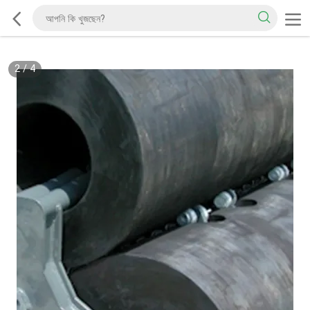
2
/
4