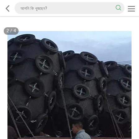
2
/
4