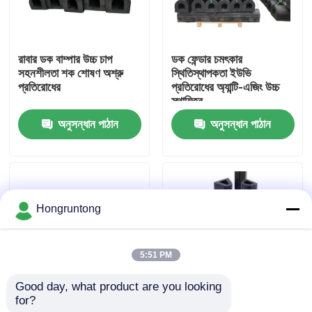
আমাদের সম্পর্কে
রাবার ডক বাম্পার উচ্চ চাপ
ডক ফেন্ডার চমৎকার
সহনশীলতা শক শোষণ অশ্রু
স্থিতিস্থাপকতা ইউভি
কারখানা ভ্রমণ
প্রতিরোধের
প্রতিরোধের অ্যান্টি-এজিং উচ্চ
স্থায়িত্ব
অনুসন্ধান পাঠান
অনুসন্ধান পাঠান
গুণমান নিয়ন্ত্রণ
উদ্ধৃতির জন্য আবেদন
Hongruntong
ডক রাবার ফেন্ডার
5:51 PM
ইয়োকোহামা রাবার ফেন্ডার
Good day, what product are you looking 
for?
সামুদ্রিক রাবার ফেন্ডার উচ্চ
মেরিন রাবার ফেন্ডার ভারী শুল্ক
বায়ুসংক্রান্ত রাবার ফেন্ডার