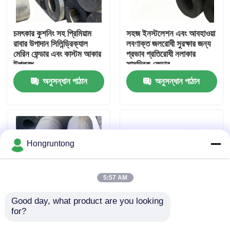
আমাদের সম্পর্কে
চমৎকার কুশনিং সহ প্রিমিয়াম
সহজ ইনস্টলেশন এবং আবহাওয়া
রাবার উপাদান সিলিন্ড্রিক্যাল
লবণাক্ত জলরোধী সুরক্ষার জন্য
মেরিন ফেন্ডার এবং কাস্টম আকার
প্রভাব প্রতিরোধী নলাকার
কারখানা ভ্রমণ
উপলব্ধ
সামুদ্রিক ফেন্ডার
অনুসন্ধান পাঠান
অনুসন্ধান পাঠান
গুণমান নিয়ন্ত্রণ
উদ্ধৃতির জন্য আবেদন
Hongruntong
ডক রাবার ফেন্ডার
5:57 AM
ইয়োকোহামা রাবার ফেন্ডার
Good day, what product are you looking 
for?
উচ্চ শক্তি শোষণ কম প্রতিক্রিয়া
Cylindrical Fenders
শক্তি এবং দীর্ঘ সেবা জীবন সঙ্গে
Durable Structure
বায়ুসংক্রান্ত রাবার ফেন্ডার