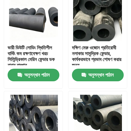
ভারী ডিউটি লোডিং স্থিতিশীল
দক্ষিণ মেরু ওজোন প্রতিরোধী
বার্থিং কম রক্ষণাবেক্ষণ খরচ
নলাকার সামুদ্রিক ফেন্ডার,
সিলিন্ড্রিকাল মেরিন ফেন্ডার ডক
কার্যকরভাবে প্রভাব শোষণ করার
রাবার বাম্পার
জন্য
অনুসন্ধান পাঠান
অনুসন্ধান পাঠান
বাড়ি
পণ্য
ভিডিও