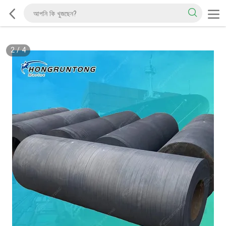
2
/
4