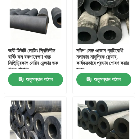
ভারী ডিউটি লোডিং স্থিতিশীল
দক্ষিণ মেরু ওজোন প্রতিরোধী
বার্থিং কম রক্ষণাবেক্ষণ খরচ
নলাকার সামুদ্রিক ফেন্ডার,
সিলিন্ড্রিকাল মেরিন ফেন্ডার ডক
কার্যকরভাবে প্রভাব শোষণ করার
রাবার বাম্পার
জন্য
অনুসন্ধান পাঠান
অনুসন্ধান পাঠান
বাড়ি
পণ্য
ভিডিও