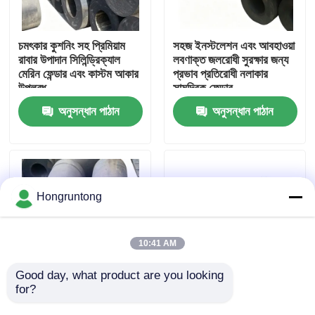
আমাদের সম্পর্কে
চমৎকার কুশনিং সহ প্রিমিয়াম
সহজ ইনস্টলেশন এবং আবহাওয়া
রাবার উপাদান সিলিন্ড্রিক্যাল
লবণাক্ত জলরোধী সুরক্ষার জন্য
মেরিন ফেন্ডার এবং কাস্টম আকার
প্রভাব প্রতিরোধী নলাকার
কারখানা ভ্রমণ
উপলব্ধ
সামুদ্রিক ফেন্ডার
অনুসন্ধান পাঠান
অনুসন্ধান পাঠান
গুণমান নিয়ন্ত্রণ
উদ্ধৃতির জন্য আবেদন
Hongruntong
ডক রাবার ফেন্ডার
10:41 AM
ইয়োকোহামা রাবার ফেন্ডার
Good day, what product are you looking 
for?
উচ্চ শক্তি শোষণ কম প্রতিক্রিয়া
Cylindrical Fenders
শক্তি এবং দীর্ঘ সেবা জীবন সঙ্গে
Durable Structure
বায়ুসংক্রান্ত রাবার ফেন্ডার