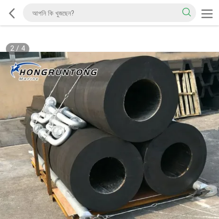
2
/
4