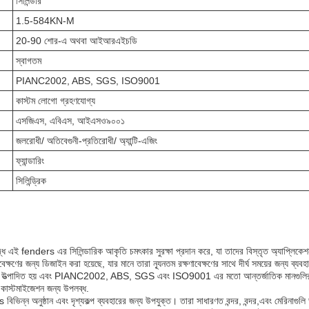
সিলিন্ডার
1.5-584KN-M
20-90 শোর-এ অথবা আইআরএইচডি
স্বাগতম
PIANC2002, ABS, SGS, ISO9001
কাস্টম লোগো গ্রহণযোগ্য
এসজিএস, এবিএস, আইএসও৯০০১
জলরোধী/ অতিবেগুনী-প্রতিরোধী/ অ্যান্টি-এজিং
ফ্যান্ডারিং
সিলিন্ড্রিক
ে এই fenders এর সিলিন্ডারিক আকৃতি চমৎকার সুরক্ষা প্রদান করে, যা তাদের বিস্তৃত অ্যাপ্লিকেশ
েক্ষণের জন্য ডিজাইন করা হয়েছে, যার মানে তারা ন্যূনতম রক্ষণাবেক্ষণের সাথে দীর্ঘ সময়ের জন্য ব্য
ীনে উত্পাদিত হয় এবং PIANC2002, ABS, SGS এবং ISO9001 এর মতো আন্তর্জাতিক মানগুলির সাথে স
কাস্টমাইজেশন জন্য উপলব্ধ.
 বিভিন্ন অনুষ্ঠান এবং দৃশ্যকল্প ব্যবহারের জন্য উপযুক্ত। তারা সাধারণত বন্দর, বন্দর,এবং মেরিনাগ