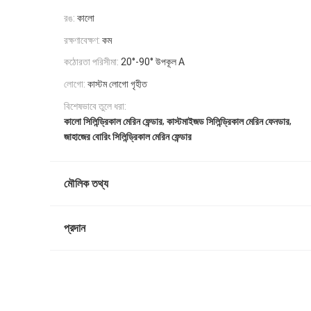
রঙ:
কালো
রক্ষণাবেক্ষণ:
কম
কঠোরতা পরিসীমা:
20°-90° উপকূল A
লোগো:
কাস্টম লোগো গৃহীত
বিশেষভাবে তুলে ধরা:
,
,
কালো সিলিন্ড্রিকাল মেরিন ফেন্ডার
কাস্টমাইজড সিলিন্ড্রিকাল মেরিন ফেনডার
জাহাজের বোরিং সিলিন্ড্রিকাল মেরিন ফেন্ডার
মৌলিক তথ্য
প্রদান