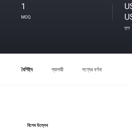
1
U
U
MOQ
মূল্য
বৈশিষ্ট্য
গ্যালারী
পণ্যের বর্ণনা
বিশেষ উল্লেখ