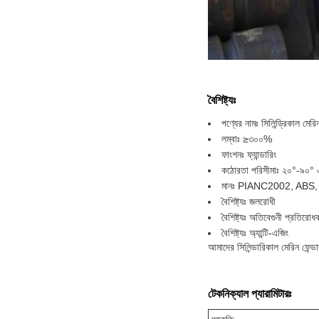
বৈশিষ্ট্যঃ
পণ্যের নামঃ সিলিন্ড্রিকাল মেরিন
লম্বাঃ ≥৩০০%
ফাংশনঃ ফ্যান্ডারিং
কঠোরতা পরিসীমাঃ ২০°-৯০° এ
মানঃ PIANC2002, ABS
বৈশিষ্ট্যঃ জলরোধী
বৈশিষ্ট্যঃ অতিবেগুনী প্রতিরোধ
বৈশিষ্ট্যঃ অ্যান্টি-এজিং
আমাদের সিলিন্ডারিকাল মেরিন ফেন্ড
টেকনিক্যাল প্যারামিটারঃ