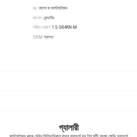
রঙ:
কালো বা কাস্টমাইজড
ফাংশন:
ফেন্ডারিং
শক্তি শোষণ:
1.5-584KN-M
OEM:
স্বাগত
গ্যালারী
কাস্টমাইজড ব্ল্যাক মেরিন সিলিন্ডারিকাল রাবার ফ্যান্ডার্স ফর শিপ মর্টিং সুরক্ষা মোরিং ফ্যান্ডার্স