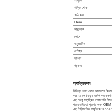
আকৃতি
শক্তি শোষণ
কঠোরতা
Oem
স্ট্যান্ডার্ড
লোগো
অনুমোদিত
বৈশিষ্ট্য
ফাংশন
প্রকার
অ্যাপ্লিকেশনঃ
বিভিন্ন কোণ থেকে আঘাতের বিরুদ্ধ
করে তোলে।ফ্যান্ডারগুলি কম রক্ষণাব
এই শঙ্কু সামুদ্রিক বাফারগুলি চ
প্রয়োজনীয়তা পূরণের জন্য OEM 
এই সিলিন্ডারিক সামুদ্রিক fenders