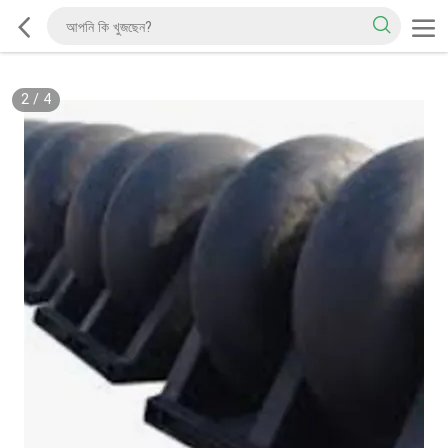
2
/
4