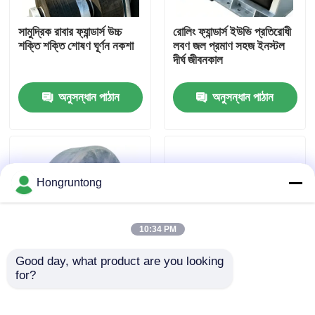
সামুদ্রিক রাবার ফ্যান্ডার্স উচ্চ
রোলিং ফ্যান্ডার্স ইউভি প্রতিরোধী
আমাদের সম্পর্কে
শক্তি শক্তি শোষণ ঘূর্ণন নকশা
লবণ জল প্রমাণ সহজ ইনস্টল
দীর্ঘ জীবনকাল
কারখানা ভ্রমণ
অনুসন্ধান পাঠান
অনুসন্ধান পাঠান
গুণমান নিয়ন্ত্রণ
উদ্ধৃতির জন্য আবেদন
Hongruntong
ডক রাবার ফেন্ডার
10:34 PM
Good day, what product are you looking 
ইয়োকোহামা রাবার ফেন্ডার
for?
রোলার ডক ফেন্ডার শক শোষণ
মেরিন রোলার বাম্পার শক
কম রক্ষণাবেক্ষণ দীর্ঘস্থায়ী
শোষণকারী স্বল্প রক্ষণাবেক্ষণ দীর্ঘ
জীবন
বায়ুসংক্রান্ত রাবার ফেন্ডার