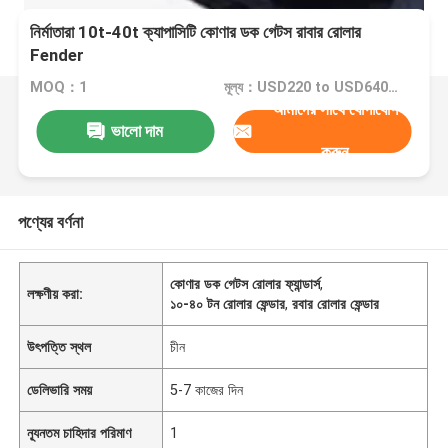
নির্মাতারা 10t-40t ক্যাপাসিটি কোণার ডক গেটস রাবার রোলার
Fender
MOQ：1
মূল্য：USD220 to USD640 Per Piece
আমাদের সাথে যোগাযোগ
ভালো দাম
করুন
পণ্যের বর্ণনা
কোণার ডক গেটস রোলার ফ্যান্ডার্স
,
লক্ষণীয় করা:
১০-৪০ টন রোলার ফেন্ডার
,
রবার রোলার ফেন্ডার
উৎপত্তি স্থল
চীন
ডেলিভারি সময়
5-7 কাজের দিন
ন্যূনতম চাহিদার পরিমাণ
1