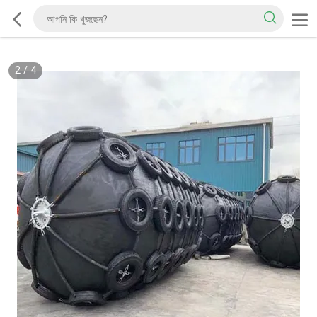
2
/
4