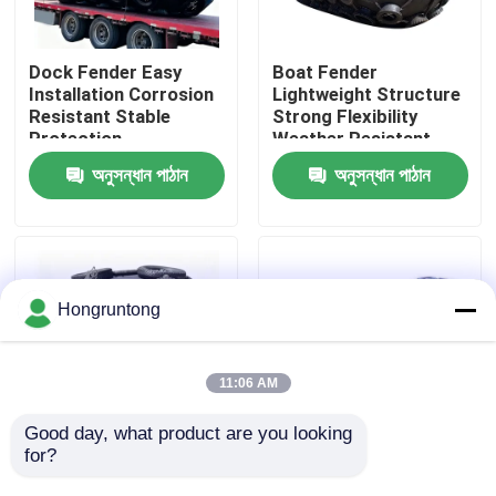
আমাদের সম্পর্কে
Dock Fender Easy
Boat Fender
Installation Corrosion
Lightweight Structure
Resistant Stable
Strong Flexibility
কারখানা ভ্রমণ
Protection
Weather Resistant
অনুসন্ধান পাঠান
অনুসন্ধান পাঠান
গুণমান নিয়ন্ত্রণ
উদ্ধৃতির জন্য আবেদন
Hongruntong
ডক রাবার ফেন্ডার
11:06 AM
ইয়োকোহামা রাবার ফেন্ডার
Good day, what product are you looking 
for?
Yokohama Rubber
0.8 মি কমপ্যাক্ট ইয়োকোহামা
Fender High Energy
নিউম্যাটিক ফেন্ডার হালকা ওজন
বায়ুসংক্রান্ত রাবার ফেন্ডার