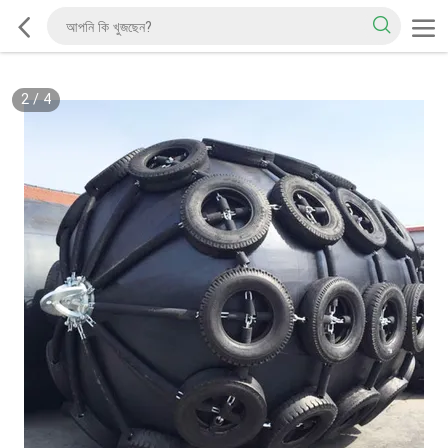
2
/
4