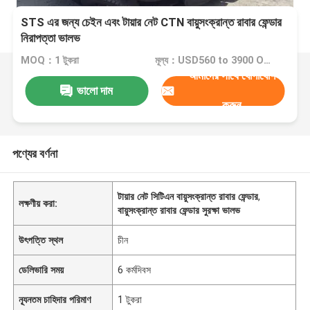
STS এর জন্য চেইন এবং টায়ার নেট CTN বায়ুসংক্রান্ত রাবার ফেন্ডার
নিরাপত্তা ভালভ
MOQ：1 টুকরা
মূল্য：USD560 to 3900 One Piece
আমাদের সাথে যোগাযোগ
ভালো দাম
করুন
পণ্যের বর্ণনা
টায়ার নেট সিটিএন বায়ুসংক্রান্ত রাবার ফেন্ডার
,
লক্ষণীয় করা:
বায়ুসংক্রান্ত রাবার ফেন্ডার সুরক্ষা ভালভ
উৎপত্তি স্থল
চীন
ডেলিভারি সময়
6 কর্মদিবস
ন্যূনতম চাহিদার পরিমাণ
1 টুকরা