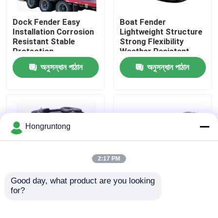
Dock Fender Easy
Boat Fender
আমাদের সম্পর্কে
Installation Corrosion
Lightweight Structure
Resistant Stable
Strong Flexibility
Protection
Weather Resistant
কারখানা ভ্রমণ
অনুসন্ধান পাঠান
অনুসন্ধান পাঠান
গুণমান নিয়ন্ত্রণ
উদ্ধৃতির জন্য আবেদন
Hongruntong
ডক রাবার ফেন্ডার
2:17 PM
Good day, what product are you looking 
ইয়োকোহামা রাবার ফেন্ডার
for?
Yokohama Rubber
0.8 মি কমপ্যাক্ট ইয়োকোহামা
Fender High Energy
নিউম্যাটিক ফেন্ডার হালকা ওজন
Absorption Reliable
উচ্চ চাপ সহনশীলতা সহজ
বায়ুসংক্রান্ত রাবার ফেন্ডার