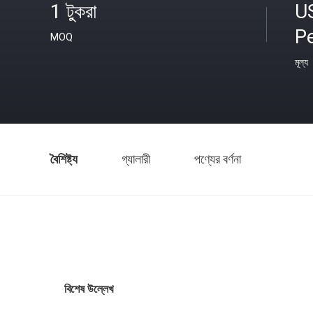
1 টুকরা
U
Pe
MOQ
মূল্য
বৈশিষ্ট্য
গ্যালারী
পণ্যের বর্ণনা
বিশেষ উল্লেখ