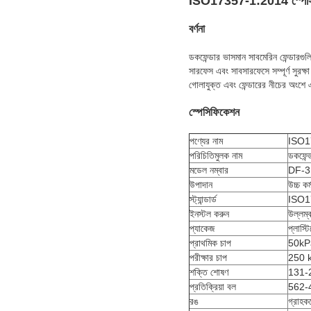
ISO17357-1:2014 স্পেসিফিক
বর্ণনা
ডকফেন্ডার ভাসমান সাবমেরিন ফেন্ডারগুল
সারফেস এবং সাবসারফেসে সম্পূর্ণ সুরক্
গোলাযুক্ত এবং ফেন্ডারের নীচের অংশে 
স্পেসিফিকেশন
পণ্যের নাম
ISO173
পরিচিতিমুলক নাম
ডকফেন্
মডেল নম্বার
DF-3
উপাদান
উচ্চ কর
স্ট্যান্ডার্ড
ISO1
ইনস্টল করুন
উল্লম্
প্যাকেজ
প্লাস্ট
প্রাথমিক চাপ
50kP
পরীক্ষার চাপ
250 
শক্তি শোষণ
131-
প্রতিক্রিয়া বল
562-
রঙ
গ্রাহক