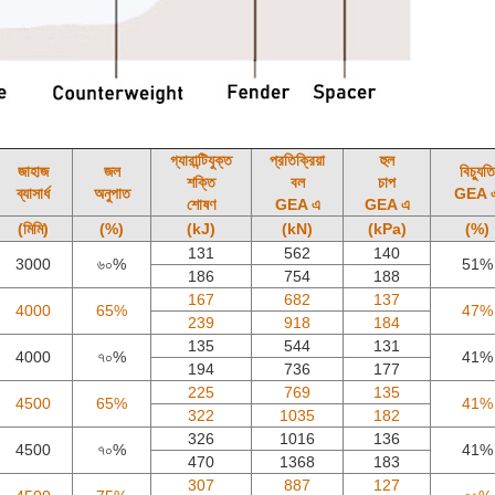
গ্যারান্টিযুক্ত
প্রতিক্রিয়া
হুল
জাহাজ
জল
বিচ্যুতি
শক্তি
বল
চাপ
ব্যাসার্ধ
অনুপাত
GEA 
শোষণ
GEA এ
GEA এ
(মিমি)
(%)
(kJ)
(kN)
(kPa)
(%)
131
562
140
3000
৬০%
51%
186
754
188
167
682
137
4000
65%
47%
239
918
184
135
544
131
4000
৭০%
41%
194
736
177
225
769
135
4500
65%
41%
322
1035
182
326
1016
136
4500
৭০%
41%
470
1368
183
307
887
127