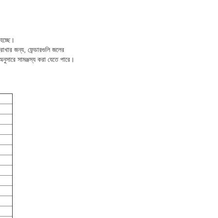
 হচ্ছে।
রাখার জন্য, ফেন্ডারগুলি জলের
নুসারে সামঞ্জস্য করা যেতে পারে।