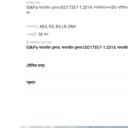
পণ্যের নাম:
50kPa সাবমেরিন ফেন্ডার ISO17357-1:2014 স্পেসিফিকেশন BV সার্টিফিকেট ব
রঙ
সনদপত্র:
ABS, RS, BV, LR, DNV
ওয়ারেন্টি:
36 মাস
বিশেষভাবে তুলে ধরা:
,
,
50kPa সাবমেরিন ফেন্ডার
সাবমেরিন ফেন্ডার ISO17357-1:2014
সাবমেরিন
মৌলিক তথ্য
প্রদান