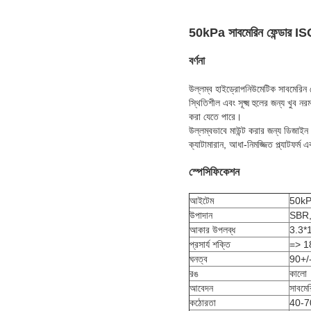
50kPa সাবমেরিন ফেন্ডার ISO
বর্ণনা
উল্লম্ব হাইড্রোপনিউমেটিক সাবমেরিন 
স্থিতিশীল এবং সূক্ষ্ম হুলের জন্য খুব 
করা যেতে পারে।
উল্লম্বভাবে মাউন্ট করার জন্য ডিজাইন 
ক্যাটামারান, আধা-নিমজ্জিত প্ল্যাটফর্
স্পেসিফিকেশন
আইটেম
50kPa
উপাদান
SBR
আকার উপলব্ধ
3.3*
প্রসার্য শক্তি
=> 1
ঘনত্ব
90+/
রঙ
কালো
আবেদন
সাবমে
কঠোরতা
40-7