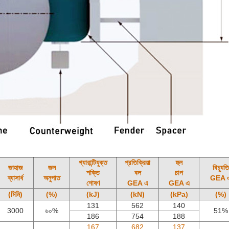
গ্যারান্টিযুক্ত
প্রতিক্রিয়া
হুল
জাহাজ
জল
বিচ্যুতি
শক্তি
বল
চাপ
ব্যাসার্ধ
অনুপাত
GEA 
শোষণ
GEA এ
GEA এ
(মিমি)
(%)
(kJ)
(kN)
(kPa)
(%)
131
562
140
3000
৬০%
51%
186
754
188
167
682
137