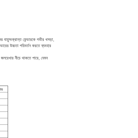
ায়ুসংক্রান্ত ফেন্ডারকে গভীর খসড়া,
ন্ডারের উচ্চতা পরিবর্তন করতে ব্যবহার
ভবত জলরেখার নীচে থাকতে পারে, যেমন
রঙ