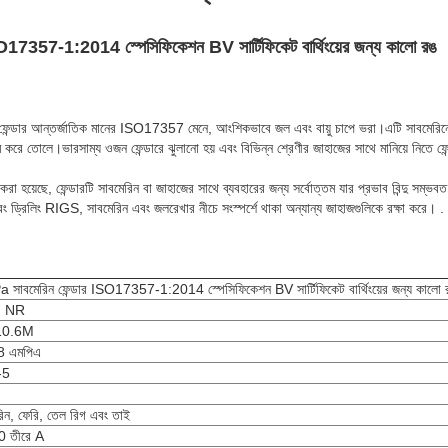
17357-1:2014 স্পেসিফিকেশন BV সার্টিফিকেট বার্থিংয়ের জন্য কালো রঙ
ফেন্ডার আন্তর্জাতিক মানের ISO17357 মেনে, আংশিকভাবে জল এবং বায়ু চাপে ভরা।এটি সাবমেরিনের ব
নরম করে তোলে।ভারসাম্য ওজন ফেন্ডারে ঝুলানো হয় এবং বিভিন্ন শ্রেণীর জাহাজের সাথে মানিয়ে নিতে ফে
করা হয়েছে, ফেন্ডারটি সাবমেরিন বা জাহাজের সাথে ব্যবহারের জন্য সর্বোত্তম যার প্রভাব বিন্দু সম্
ম এবং ড্রিলিং RIGS, সাবমেরিন এবং জলরেখার নীচে সংস্পর্শে থাকা অন্যান্য জাহাজগুলিকে রক্ষা করে। .
 সাবমেরিন ফেন্ডার ISO17357-1:2014 স্পেসিফিকেশন BV সার্টিফিকেট বার্থিংয়ের জন্য কালো 
, NR
10.6M
8 এমপিএ
-5
রিন, ফেরি, তেল রিগ এবং তাই
0 তীরে A