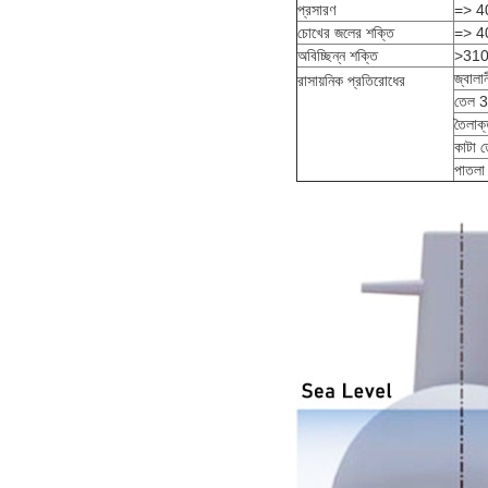
প্রসারণ
=> 4
চোখের জলের শক্তি
=> 4
অবিচ্ছিন্ন শক্তি
>31
জ্বাল
রাসায়নিক প্রতিরোধের
তেল 3
তৈলাক
কাটা 
পাতল