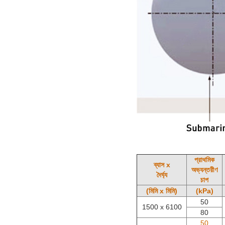
প্রাথমিক
ব্যাস x
অভ্যন্তরীণ
দৈর্ঘ্য
চাপ
(মিমি x মিমি)
(kPa)
50
1500 x 6100
80
50