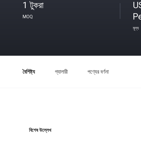
1 টুকরা
U
Pe
MOQ
মূল্য
বৈশিষ্ট্য
গ্যালারী
পণ্যের বর্ণনা
বিশেষ উল্লেখ