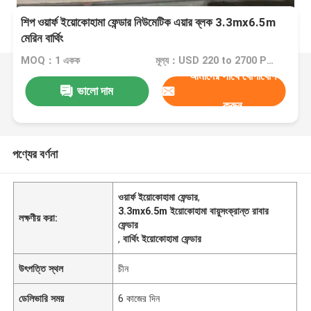
শিপ ওয়ার্ফ ইয়োকোহামা ফেন্ডার নিউমেটিক এয়ার ব্লক 3.3mx6.5m
মেরিন বার্থিং
MOQ：1 একক
মূল্য：USD 220 to 2700 Per Piece
আমাদের সাথে যোগাযোগ
ভালো দাম
করুন
পণ্যের বর্ণনা
ওয়ার্ফ ইয়োকোহামা ফেন্ডার
,
3.3mx6.5m ইয়োকোহামা বায়ুসংক্রান্ত রাবার
লক্ষণীয় করা:
ফেন্ডার
,
বার্থিং ইয়োকোহামা ফেন্ডার
উৎপত্তি স্থল
চীন
ডেলিভারি সময়
6 কাজের দিন