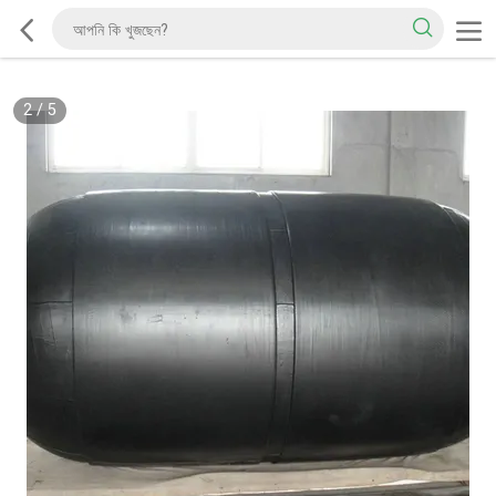
2
/
5