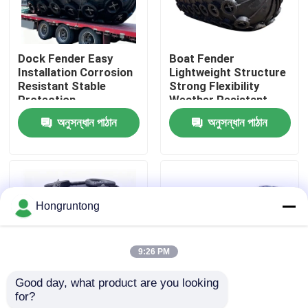
আমাদের সম্পর্কে
Dock Fender Easy
Boat Fender
Installation Corrosion
Lightweight Structure
কারখানা ভ্রমণ
Resistant Stable
Strong Flexibility
Protection
Weather Resistant
অনুসন্ধান পাঠান
অনুসন্ধান পাঠান
গুণমান নিয়ন্ত্রণ
উদ্ধৃতির জন্য আবেদন
Hongruntong
ডক রাবার ফেন্ডার
9:26 PM
ইয়োকোহামা রাবার ফেন্ডার
Good day, what product are you looking 
for?
Yokohama Rubber
0.8 মি কমপ্যাক্ট ইয়োকোহামা
বায়ুসংক্রান্ত রাবার ফেন্ডার