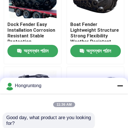
আমাদের সম্পর্কে
Dock Fender Easy
Boat Fender
Installation Corrosion
Lightweight Structure
কারখানা ভ্রমণ
Resistant Stable
Strong Flexibility
Protection
Weather Resistant
অনুসন্ধান পাঠান
অনুসন্ধান পাঠান
গুণমান নিয়ন্ত্রণ
উদ্ধৃতির জন্য আবেদন
Hongruntong
ডক রাবার ফেন্ডার
11:36 AM
ইয়োকোহামা রাবার ফেন্ডার
Good day, what product are you looking 
for?
Yokohama Rubber
0.8 মি কমপ্যাক্ট ইয়োকোহামা
বায়ুসংক্রান্ত রাবার ফেন্ডার