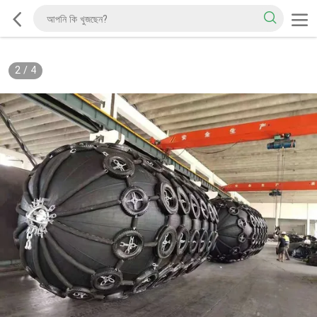
2
/
4