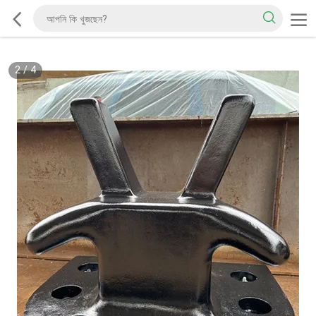
2
/
4