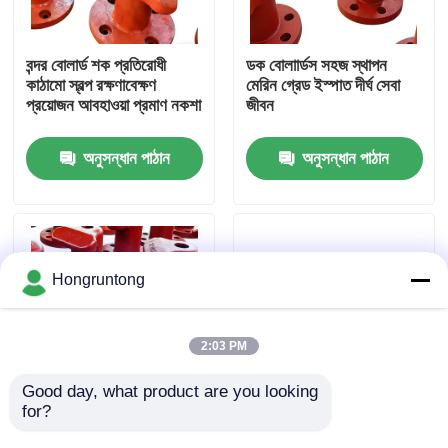
আমাদের সম্পর্কে
বন্দর বোলার্ড শক প্রতিরোধী
ডক বোলাার্ডস সহজ স্থাপন
কাঠামো স্বল্প রক্ষণাবেক্ষণ
মেরিন গ্রেড ইস্পাত দীর্ঘ সেবা
প্রয়োজন আবহাওয়া প্রমাণ নকশা
জীবন
কারখানা ভ্রমণ
অনুসন্ধান পাঠান
অনুসন্ধান পাঠান
গুণমান নিয়ন্ত্রণ
উদ্ধৃতির জন্য আবেদন
Hongruntong
ডক রাবার ফেন্ডার
2:03 PM
ইয়োকোহামা রাবার ফেন্ডার
Good day, what product are you looking 
for?
নোঙর করার খুঁটি ভারী দায়িত্ব
Wharf Bollards
টেকসই জারা প্রতিরোধী উচ্চ
Extreme Durability
বায়ুসংক্রান্ত রাবার ফেন্ডার