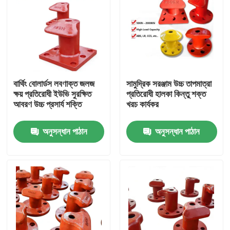
বার্থিং বোলার্ডস লবণাক্ত জলজ
সামুদ্রিক সরঞ্জাম উচ্চ তাপমাত্রা
ক্ষয় প্রতিরোধী ইউভি সুরক্ষিত
প্রতিরোধী হালকা কিন্তু শক্ত
আবরণ উচ্চ প্রসার্য শক্তি
খরচ কার্যকর
অনুসন্ধান পাঠান
অনুসন্ধান পাঠান
বাড়ি
পণ্য
ভিডিও