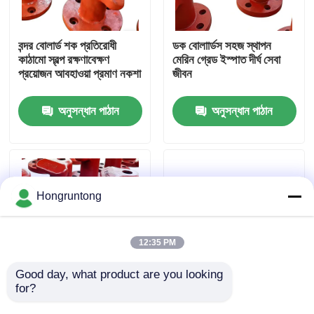
আমাদের সম্পর্কে
বন্দর বোলার্ড শক প্রতিরোধী
ডক বোলাার্ডস সহজ স্থাপন
কাঠামো স্বল্প রক্ষণাবেক্ষণ
মেরিন গ্রেড ইস্পাত দীর্ঘ সেবা
প্রয়োজন আবহাওয়া প্রমাণ নকশা
জীবন
কারখানা ভ্রমণ
অনুসন্ধান পাঠান
অনুসন্ধান পাঠান
গুণমান নিয়ন্ত্রণ
উদ্ধৃতির জন্য আবেদন
Hongruntong
ডক রাবার ফেন্ডার
12:35 PM
ইয়োকোহামা রাবার ফেন্ডার
Good day, what product are you looking 
for?
নোঙর করার খুঁটি ভারী দায়িত্ব
Wharf Bollards
টেকসই জারা প্রতিরোধী উচ্চ
Extreme Durability
বায়ুসংক্রান্ত রাবার ফেন্ডার