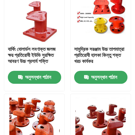
বার্থিং বোলার্ডস লবণাক্ত জলজ
সামুদ্রিক সরঞ্জাম উচ্চ তাপমাত্রা
ক্ষয় প্রতিরোধী ইউভি সুরক্ষিত
প্রতিরোধী হালকা কিন্তু শক্ত
আবরণ উচ্চ প্রসার্য শক্তি
খরচ কার্যকর
অনুসন্ধান পাঠান
অনুসন্ধান পাঠান
বাড়ি
পণ্য
ভিডিও