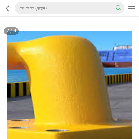
2
/
4