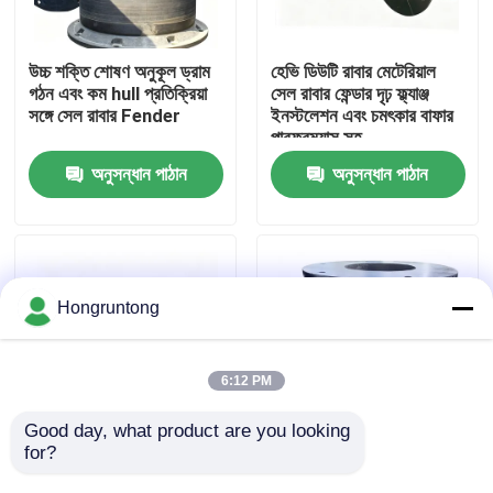
আমাদের সম্পর্কে
উচ্চ শক্তি শোষণ অনুকূল ড্রাম
হেভি ডিউটি রাবার মেটেরিয়াল
গঠন এবং কম hull প্রতিক্রিয়া
সেল রাবার ফেন্ডার দৃঢ় ফ্ল্যাঞ্জ
সঙ্গে সেল রাবার Fender
ইনস্টলেশন এবং চমৎকার বাফার
কারখানা ভ্রমণ
পারফরম্যান্স সহ
অনুসন্ধান পাঠান
অনুসন্ধান পাঠান
গুণমান নিয়ন্ত্রণ
উদ্ধৃতির জন্য আবেদন
Hongruntong
ডক রাবার ফেন্ডার
6:12 PM
ইয়োকোহামা রাবার ফেন্ডার
Good day, what product are you looking 
for?
মেরিন এবং ডক অ্যাপ্লিকেশনের
রাবার ফেন্ডার ভারী দায়িত্ব কুশনিং
জন্য উচ্চ শক্তি শোষণ,
অ্যান্টি-কোরোসিয়ান স্থিতিশীল
বায়ুসংক্রান্ত রাবার ফেন্ডার