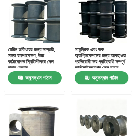
মেরিন ডকিংয়ের জন্য সাশ্রয়ী,
সামুদ্রিক এবং ডক
সহজ রক্ষণাবেক্ষণ, উচ্চ
অ্যাপ্লিকেশনের জন্য আবহাওয়া
কাঠামোগত স্থিতিশীলতা সেল
প্রতিরোধী ক্ষয় প্রতিরোধী সম্পূর্ণ
রাবার ফেন্ডার
কাস্টমাইজযোগ্য সেল রাবার
ফেন্ডার
অনুসন্ধান পাঠান
অনুসন্ধান পাঠান
বাড়ি
পণ্য
ভিডিও