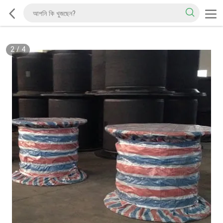
2
/
4