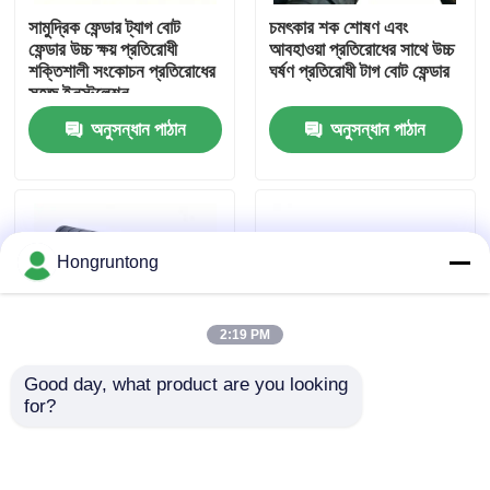
সামুদ্রিক ফেন্ডার ট্যাগ বোট
চমৎকার শক শোষণ এবং
ফেন্ডার উচ্চ ক্ষয় প্রতিরোধী
আবহাওয়া প্রতিরোধের সাথে উচ্চ
আমাদের সম্পর্কে
শক্তিশালী সংকোচন প্রতিরোধের
ঘর্ষণ প্রতিরোধী টাগ বোট ফেন্ডার
সহজ ইনস্টলেশন
অনুসন্ধান পাঠান
অনুসন্ধান পাঠান
কারখানা ভ্রমণ
গুণমান নিয়ন্ত্রণ
Hongruntong
উদ্ধৃতির জন্য আবেদন
2:19 PM
ডক রাবার ফেন্ডার
Good day, what product are you looking 
for?
ইয়োকোহামা রাবার ফেন্ডার
উচ্চ প্রভাব প্রতিরোধের সঙ্গে
রাবার ফেন্ডার ভারী দায়িত্ব কাঠামো
ট্যাগ বোট Fenders টেকসই
প্রভাব প্রশমন ক্ষয় প্রতিরোধ
বিরোধী পক্বতা কর্মক্ষমতা এবং
দীর্ঘস্থায়ী কর্মক্ষমতা
কাস্টমাইজড মাপ
বায়ুসংক্রান্ত রাবার ফেন্ডার