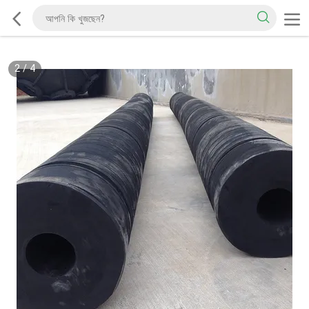
2
/
4