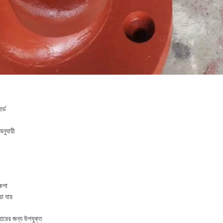
র্ড
নুযায়ী
কশা
া যায়
বহারের জন্য উপযুক্ত