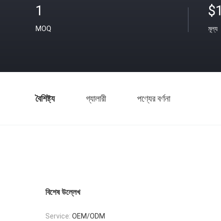
1
$
MOQ
মূল্য
বৈশিষ্ট্য
গ্যালারী
পণ্যের বর্ণনা
বিশেষ উল্লেখ
Service:
OEM/ODM