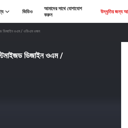
আমাদের সাথে যোগাযোগ
্য
ভিডিও
উদ্ধৃতির জন্য 
করুন
্টমাইজড ডিজাইন ওএম / ওডিএম ওজন
া কাস্টমাইজড ডিজাইন ওএম /