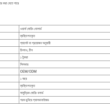
হার করা যেতে পারে
ওয়ার্ফ মোরিং বোলার্ড
ব্যক্তিগতকৃত
প্যালেট বা প্রয়োজন অনুযায়ী
চিংদাও, চীন
১ টুকরা
সিলভার
OEM/ODM
১ বছর
ব্যক্তিগতকৃত
সামুদ্রিক মোরিং বলার্ড
গরম ডুবিয়ে গ্যালভানাইজড