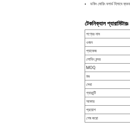
ডকিং মোরিং বলার্ড হিসাবে ব্যব
টেকনিক্যাল প্যারামিটারঃ
পণ্যের নাম
ওজন
প্যাকেজ
লোডিং বন্দর
MOQ
রঙ
সেবা
গ্যারান্টি
আকার
প্রয়োগ
শেষ করো