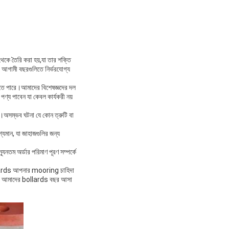
থেকে তৈরি করা হয়,যা তার শক্তি
ং আগামী বছরগুলিতে নির্ভরযোগ্য
েতে পারে।আমাদের বিশেষজ্ঞদের দল
য পাবেন যা কেবল কার্যকরী নয়
ে।অসম্ভব ঘটনা যে কোন ত্রুটি বা
্যমান, যা জাহাজগুলির জন্য
ূনতম অর্ডার পরিমাণ পূরণ সম্পর্কে
bollards আপনার mooring চাহিদা
েন যে আমাদের bollards বছর আসা