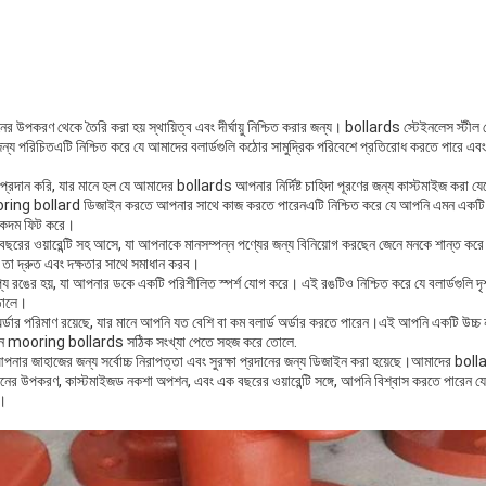
 উপকরণ থেকে তৈরি করা হয় স্থায়িত্ব এবং দীর্ঘায়ু নিশ্চিত করার জন্য। bollards স্টেইনলেস স্টীল 
র জন্য পরিচিতএটি নিশ্চিত করে যে আমাদের বলার্ডগুলি কঠোর সামুদ্রিক পরিবেশে প্রতিরোধ করতে পারে এব
ন করি, যার মানে হল যে আমাদের bollards আপনার নির্দিষ্ট চাহিদা পূরণের জন্য কাস্টমাইজ করা য
ring bollard ডিজাইন করতে আপনার সাথে কাজ করতে পারেনএটি নিশ্চিত করে যে আপনি এমন একটি পণ্
একদম ফিট করে।
বছরের ওয়ারেন্টি সহ আসে, যা আপনাকে মানসম্পন্ন পণ্যের জন্য বিনিয়োগ করছেন জেনে মনকে শান্ত কর
তা দ্রুত এবং দক্ষতার সাথে সমাধান করব।
্য রঙের হয়, যা আপনার ডকে একটি পরিশীলিত স্পর্শ যোগ করে। এই রঙটিও নিশ্চিত করে যে বলার্ডগুলি দৃশ
তোলে।
ডার পরিমাণ রয়েছে, যার মানে আপনি যত বেশি বা কম বলার্ড অর্ডার করতে পারেন।এই আপনি একটি উচ্চ ন্য
োজন mooring bollards সঠিক সংখ্যা পেতে সহজ করে তোলে.
আপনার জাহাজের জন্য সর্বোচ্চ নিরাপত্তা এবং সুরক্ষা প্রদানের জন্য ডিজাইন করা হয়েছে।আমাদের 
চ মানের উপকরণ, কাস্টমাইজড নকশা অপশন, এবং এক বছরের ওয়ারেন্টি সঙ্গে, আপনি বিশ্বাস করতে পার
ে।